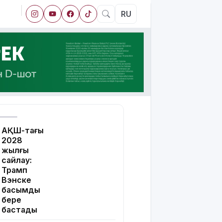
RU
АҚШ-тағы
2028
жылғы
сайлау:
Трамп
Вэнске
басымдық
бере
бастады