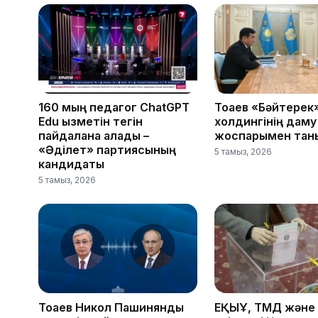
160 мың педагог ChatGPT
Тоқаев «Бәйтерек
Edu қызметін тегін
холдингінің даму
пайдалана алады –
жоспарымен тан
«Әділет» партиясының
5 тамыз, 2026
кандидаты
5 тамыз, 2026
Тоқаев Никол Пашинянды
ЕҚЫҰ, ТМД және