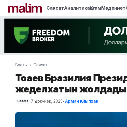
Саясат
Аналитика
Қоғам
Мәдениет
Басты
Саясат
Тоқаев Бразилия Презид
жеделхатын жолдады
7 қыркүйек, 2025
•
Арман Қайыпхан
Саясат