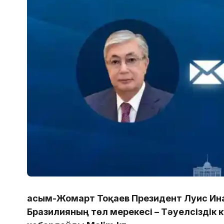
Қасым-Жомарт Тоқаев Президент Луис Ин
Бразилияның төл мерекесі – Тәуелсіздік 