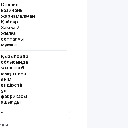
Онлайн-
казиноны
жарнамалаған
Қайсар
Хамза 7
жылға
сотталуы
мүмкін
Қызылорда
облысында
жылына 6
мың тонна
өнім
өндіретін
құс
фабрикасы
ашылды
Балағат
сөздер
ылды
жариялаған