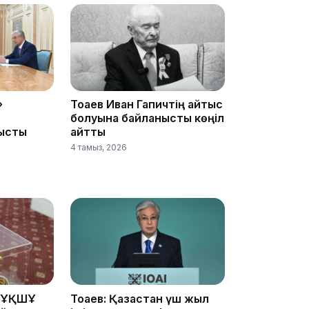
»
Тоқаев Иван Гапичтің қайтыс
17:17
болуына байланысты көңіл
ысты
айтты
4 тамыз, 2026
16:37
 ҰҚШҰ
Тоқаев: Қазақстан үш жыл