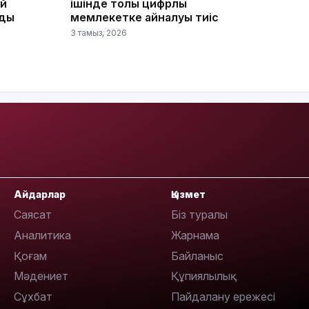
ай
ішінде толық цифрлық
йды
мемлекетке айналуы тиіс
16:01
3 тамыз, 2026
15:59
Айдарлар
Қызмет
Саясат
Біз туралы
Аналитика
Жарнама
15:25
Қоғам
Байланыс
Мәдениет
Құпиялылық
Сұхбат
Пайдалану ережесі