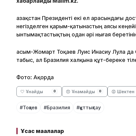
хабарлайды Malim.kz.
Қазақстан Президенті екі ел арасындағы дос
негізделген қарым-қатынастың аясы кеңейіп
ынтымақтастықтың одан әрі нығая беретініне
Қасым-Жомарт Тоқаев Луис Инасиу Лула да
табыс, ал Бразилия халқына құт-береке тіле
Фото: Ақорда
🤍 Ұнайды
😞 Ұнамайды
😡 Шектен 
0
0
#Тоқаев
#Бразилия
#құттықтау
Ұқсас мақалалар