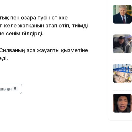
19:09
тық пен өзара түсіністікке
 келе жатқанын атап өтіп, тиімді
 сенім білдірді.
 Силваның аса жауапты қызметіне
18:50
ді.
шыққан
0
17:33