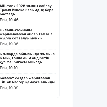
TikTok
АҚШ-тағы 2028 жылғы сайлау:
блогер
Трамп Вэнске басымдық бере
қамауға
бастады
алынды
Бүгін, 19:46
Құтқарушылар
Онлайн-казиноны
3,5 мың
жарнамалаған Қайсар Хамза 7
метр
жылға сотталуы мүмкін
биіктіктегі
Бүгін, 19:36
туристерге
көмек
Қызылорда облысында жылына
көрсетті
6 мың тонна өнім өндіретін
құс фабрикасы ашылды
Еңбек
Бүгін, 19:10
кодексінде
өзгеріс
Балағат сөздер жариялаған
көп: енді
TikTok блогер қамауға алынды
жұмысқа
Бүгін, 19:09
қабылдаудан
бас
тартудың
себебі