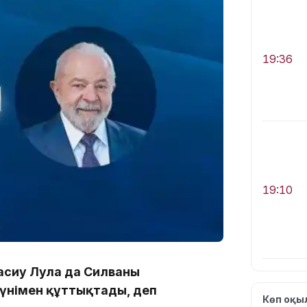
19:36
19:10
асиу Лула да Силваны
күнімен құттықтады, деп
Көп оқ