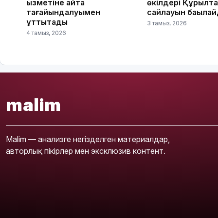
қызметіне қайта
өкілдері Құрылт
тағайындалуымен
сайлауын бақыла
құттықтады
3 тамыз, 2026
4 тамыз, 2026
malim
Malim — анализге негізделген материалдар,
авторлық пікірлер мен эксклюзив контент.