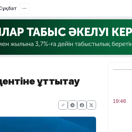
Сұқбат
ентіне құттықтау
19:46