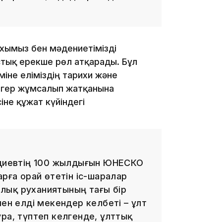
хымыз бен мәдениетімізді
тық ерекше рөл атқарады. Бұл
міне еліміздің тарихи және
12:17
жігер жұмсалып жатқанына
іне құжат күйіндегі
11:23
ендиевтің 100 жылдығын ЮНЕСКО
арға орай өтетін іс-шаралар
лық руханиятының тағы бір
мен елді мекендер келбеті – ұлт
ра, түптеп келгенде, ұлттық
11:20