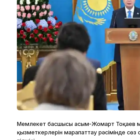
Мемлекет басшысы Қасым-Жомарт Тоқаев м
қызметкерлерін марапаттау рәсімінде сөз с