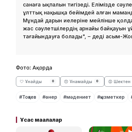
санаға ықпалын тигізеді. Елімізде сәул
ұлттық нақышқа бейімдей алған маманд
Мұндай дарын иелеріне мейлінше қолд
жас сәулетшілердің арнайы байқауын 
тағайындауға болады", – деді Қасым-Жо
Фото: Ақорда
🤍 Ұнайды
😞 Ұнамайды
😡 Шектен 
0
0
#Тоқаев
#өнер
#мәдениет
#қызметкер
Ұқсас мақалалар