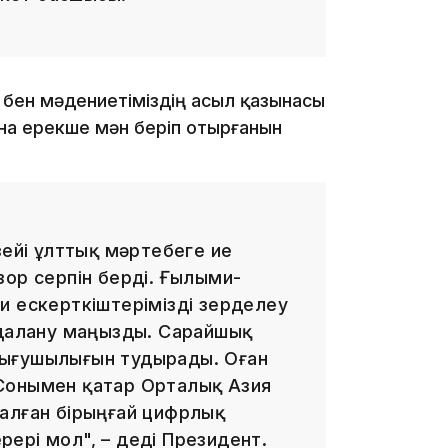
13:14
бен мәдениетіміздің асыл қазынасы
на ерекше мән беріп отырғанын
зейі ұлттық мәртебеге ие
зор серпін берді. Ғылыми-
13:08
и ескерткіштерімізді зерделеу
йдалану маңызды. Сарайшық
зығушылығын тудырады. Оған
Сонымен қатар Орталық Азия
алған бірыңғай цифрлық
12:35
ері мол", – деді Президент.