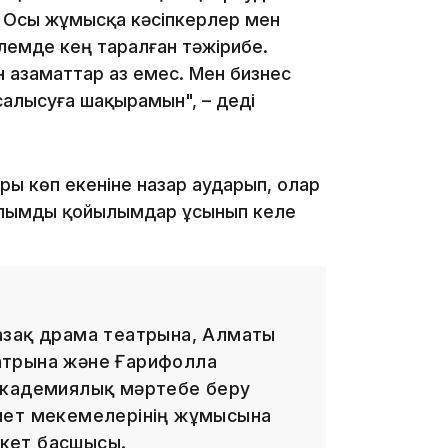
к. Осы жұмысқа кәсіпкерлер мен
лемде кең таралған тәжірибе.
 азаматтар аз емес. Мен бизнес
15:33
салысуға шақырамын", – деді
ры көп екеніне назар аударып, олар
15:04
ылымды қойылымдар ұсынып келе
азақ драма театрына, Алматы
14:10
атрына және Ғарифолла
академиялық мәртебе беру
иет мекемелерінің жұмысына
екет басшысы.