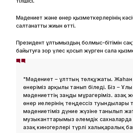
тілшісі.
Мәдениет және өнер қызметкерлерінің кәс
салтанатты жиын өтті.
Президент ұлтымыздың болмыс-бітімін сақ
байытуға зор үлес қосып жүрген сала қызм
"Мәдениет – ұлттың төлқұжаты. Жаһан 
өнеріміз арқылы танып біледі. Біз – Ұл
мәдениеттің заңды мұрагеріміз. Қазақ 
өнер иелерінің теңдессіз туындылары тұ
мәдениетіміз дүние жүзіне танылып жа
музыканттарымыз әлемдік сахналарда 
Қазақ киногерлері түрлі халықаралық б