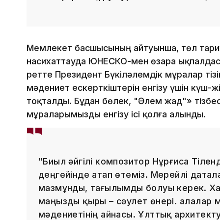
Мемлекет басшысының айтуынша, төл тари
насихаттауда ЮНЕСКО-мен өзара ықпалдас
ретте Президент Бүкіләлемдік мұралар тізі
мәдениет ескерткіштерін енгізу үшін күш-
тоқталды. Бұдан бөлек, "Әлем жад"» тізбес
мұраларымызды енгізу ісі қолға алынды.
"Биыл әйгілі композитор Нұрғиса Тіл
деңгейінде атап өтеміз. Мерейлі датал
мазмұнды, тағылымды болуы керек. Ха
маңызды қыры – сәулет өнері. Қалалар 
мәдениетінің айнасы. Ұлттық архитекту