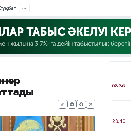
Сұқбат
өнер
08:36
аттады
23:40