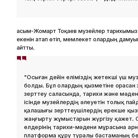
Қасым-Жомарт Тоқаев музейлер тарихымыз 
екенін атап өтіп, мемлекет олардың дамуы
айтты.
"Осыған дейін еліміздің жетекші үш му
болды. Бұл олардың қызметіне орасан 
зерттеу саласында, тарихи және мәден
ісінде музейлердің әлеуетін толық па
қалашығы зерттеушілердің ерекше қы
жаңғырту жұмыстарын жүргізу қажет. 
елдерінің тарихи-мәдени мұрасына арн
платформа құру туралы бастаманың бер