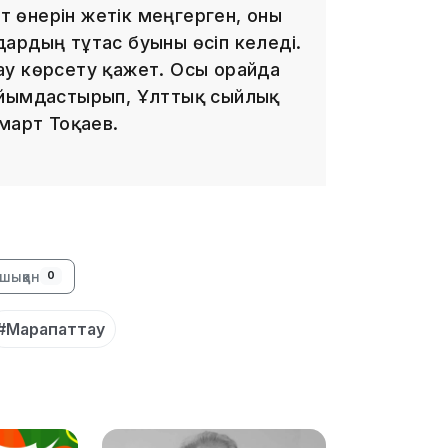
ет өнерін жетік меңгерген, оны
ардың тұтас буыны өсіп келеді.
ау көрсету қажет. Осы орайда
ұйымдастырып, Ұлттық сыйлық
март Тоқаев.
10:53
шыққан
0
#Марапаттау
10:35