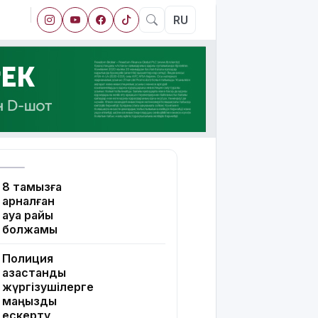
RU
8 тамызға
арналған
ауа райы
болжамы
Полиция
қазақстандық
жүргізушілерге
маңызды
ескерту