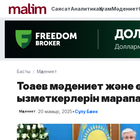
Саясат
Аналитика
Қоғам
Мәдениет
Басты
Мәдениет
Тоқаев мәдениет және 
қызметкерлерін марап
20 мамыр, 2025
•
Сұлу Бөлек
Мәдениет