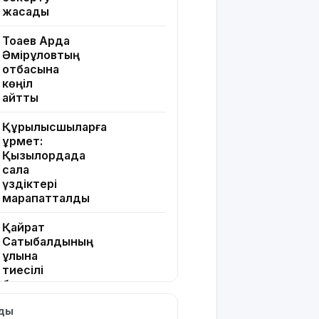
жасады
Тоқаев Ардақ
Әмірқұловтың
отбасына
көңіл
айтты
Құрылысшыларға
құрмет:
Қызылордада
сала
үздіктері
марапатталды
Қайрат
Сатыбалдының
ұлына
тиесілі
болған
«Байсат»
лды
базары