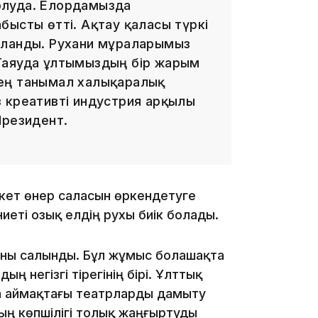
олуда. Елордамызда
бысты өтті. Ақтау қаласы түркі
яланды. Рухани мұраларымыз
Таяуда ұлтымыздың бір жарым
 ең танымал халықаралық
16:34
 креативті индустрия арқылы
Президент.
16:33
кет өнер саласын өркендетуге
иеті озық елдің рухы биік болады.
аны салынды. Бұл жұмыс болашақта
ң негізгі тірегінің бірі. Ұлттық
16:01
 аймақтағы театрларды дамыту
ың көпшілігі толық жаңғыртуды