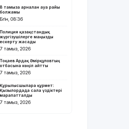
жаңа иесін
8 тамызға арналған ауа райы
тапты
болжамы
Бүгін, 08:36
Қарағандада
Z белгісі
Полиция қазақстандық
бар жейде
жүргізушілерге маңызды
киген
ескерту жасады
жолаушы
7 тамыз, 2026
қызу талқыға
түсті
Тоқаев Ардақ Әмірқұловтың
отбасына көңіл айтты
Президент
7 тамыз, 2026
Солтүстік
Қазақстан
облысының
Құрылысшыларға құрмет:
90
Қызылордада сала үздіктері
марапатталды
жылдығымен
құттықтады
7 тамыз, 2026
Телефон
алаяқтығының
жаңа түрі