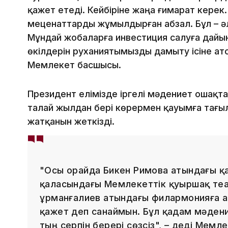
қажет етеді. Кейбіріне жаңа ғимарат кере
меценаттарды жұмылдырған абзал. Бұл – ә
Мұндай жобаларға инвестиция салуға дайын
өкілдерін руханиятымызды дамыту ісіне ат
Мемлекет басшысы.
Президент елімізде іргелі мәдениет ошақта
талай жылдан бері көрермен қауымға тағ
жатқанын жеткізді.
"Осы орайда Бикен Римова атындағы қ
қаласындағы Мемлекеттік қуыршақ те
Құрманғалиев атындағы филармонияға 
қажет деп санаймын. Бұл қадам мәден
тың серпін берері сөзсіз", – деді Мемл