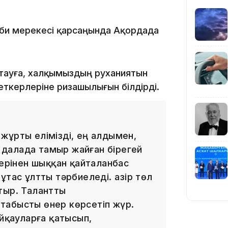
іби мерекесі қарсаңында Ақордада
19:39
тауға, халқымыздың руханиятын
еткерлеріне ризашылығын білдірді.
жұрты елімізді, ең алдымен,
ы далада тамыр жайған бірегей
18:45
жерінен шыққан қайталанбас
тас ұлтты тәрбиеледі. Қазір төл
тыр. Талантты
табысты өнер көрсетіп жүр.
айқауларға қатысып,
17:34