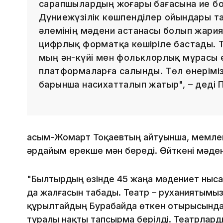
сарапшылардың жоғары бағасына ие б
Дүниежүзілік көшпенділер ойындары та
әлемінің мәдени астанасы болып жари
цифрлық форматқа көшіріле бастады. 
мың ән-күйі мен фольклорлық мұрасы
платформаларға салынды. Төл өнеріміз
барынша насихатталып жатыр", – деді 
Қасым-Жомарт Тоқаевтың айтуынша, мемле
әрдайым ерекше мән береді. Өйткені мәден
"Былтырдың өзінде 45 жаңа мәдениет ныс
да жалғасын табады. Театр – руханиятымызды
құрылтайдың Бурабайда өткен отырысында
туралы нақты тапсырма берілді. Театрлард