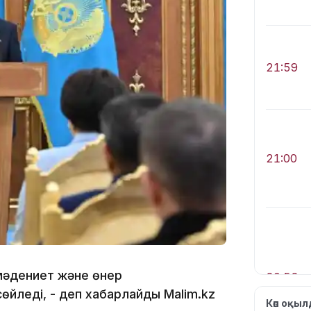
21:59
21:00
әдениет және өнер
20:52
өйледі, - деп хабарлайды Malim.kz
Көп оқы