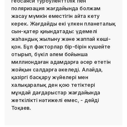
геосаяси турбуленттілік пен
поляризация жағдайында болжам
жасау мүмкін еместігін айта кету
керек. Жағдайды екі үлкен планеталық
сын-қатер қиындатады: үдемелі
жаһандық жылыну және жаппай көші-
қон. Бұл факторлар бір-бірін күшейте
отырып, бүкіл әлем бойынша
миллиондаған адамдарға әсер ететін
жойқын салдарға әкеледі. Алайда,
қазіргі басқару жүйелері мен
халықаралық ден қою тетіктері
мұндай дағдарыстар жағдайында
жеткілікті нәтижелі емес, - дейді
Тоқаев.