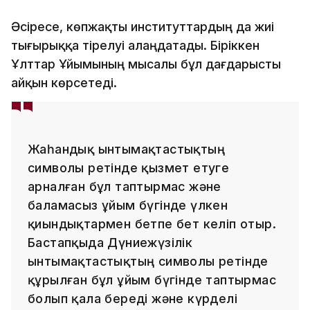
Әсіресе, көпжақты институттардың да жиі
тығырыққа тірелуі алаңдатады. Біріккен
Ұлттар Ұйымының мысалы бұл дағдарысты
айқын көрсетеді.
Жаһандық ынтымақтастықтың
символы ретінде қызмет етуге
арналған бұл таптырмас және
баламасыз ұйым бүгінде үлкен
қиындықтармен бетпе бет келіп отыр.
Бастапқыда Дүниежүзілік
ынтымақтастықтың символы ретінде
құрылған бұл ұйым бүгінде таптырмас
болып қала береді және күрделі