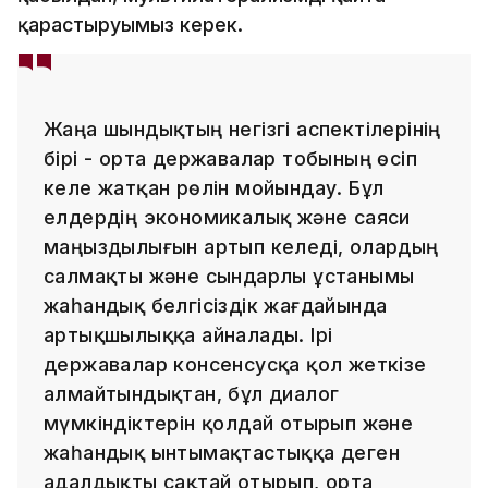
қарастыруымыз керек.
Жаңа шындықтың негізгі аспектілерінің
бірі - орта державалар тобының өсіп
келе жатқан рөлін мойындау. Бұл
елдердің экономикалық және саяси
маңыздылығын артып келеді, олардың
салмақты және сындарлы ұстанымы
жаһандық белгісіздік жағдайында
артықшылыққа айналады. Ірі
державалар консенсусқа қол жеткізе
алмайтындықтан, бұл диалог
мүмкіндіктерін қолдай отырып және
жаһандық ынтымақтастыққа деген
адалдықты сақтай отырып, орта