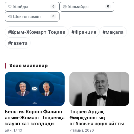
🤍 Ұнайды
😞 Ұнамайды
0
0
😡 Шектен шыққан
0
#Қасым-Жомарт Тоқаев
#Франция
#мақала
#газета
Ұқсас мақалалар
Бельгия Королі Филипп
Тоқаев Ардақ
Қасым-Жомарт Тоқаевқа
Әмірқұловтың
жауап хат жолдады
отбасына көңіл айтты
Бүгін, 17:10
7 тамыз, 2026