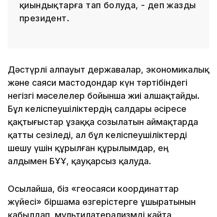
қиындықтарға тап болуда, - деп жазды
президент.
Дәстүрлі алпауыт державалар, экономикалық
және саяси мастодондар күн тәртібіндегі
негізгі мәселелер бойынша жиі алшақтайды.
Бұл келіспеушіліктердің салдары әсіресе
қақтығыстар ұзаққа созылатын аймақтарда
қатты сезіледі, ал бұл келіспеушіліктерді
шешу үшін құрылған құрылымдар, ең
алдымен БҰҰ, қауқарсыз қалуда.
Осылайша, біз «геосаяси координаттар
жүйесі» біршама өзгерістерге ұшыратынын
қабылдап, мультилатерализмді қайта