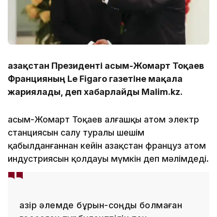
Қазақстан Президенті Қасым-Жомарт Тоқаев
Францияның Le Figaro газетіне мақала
жариялады, деп хабарлайды Malim.kz.
Қасым-Жомарт Тоқаев алғашқы атом электр
станциясын салу туралы шешім
қабылданғаннан кейін Қазақстан француз атом
индустриясын қолдауы мүмкін деп мәлімдеді.
Қазір әлемде бұрын-соңды болмаған