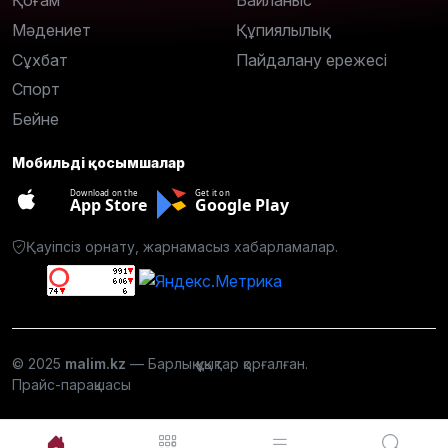
Қоғам
Байланыс
Мәдениет
Құпиялылық
Сұхбат
Пайдалану ережесі
Спорт
Бейне
Мобильді қосымшалар
Download on the
Get it on
App Store
Google Play
Қауіпсіз орнату, жарнамасыз хабарламалар.
© 2025
malim.kz
— Барлық құқықтар қорғалған.
Прайс-парақшасы