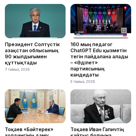
Президент Солтүстік
160 мың педагог
Қазақстан облысының
ChatGPT Edu қызметін
90 жылдығымен
тегін пайдалана алады
құттықтады
– «Әділет»
партиясының
7 тамыз, 2026
кандидаты
5 тамыз, 2026
Тоқаев «Бәйтерек»
Тоқаев Иван Гапичтің
холдингінің даму
қайтыс болуына