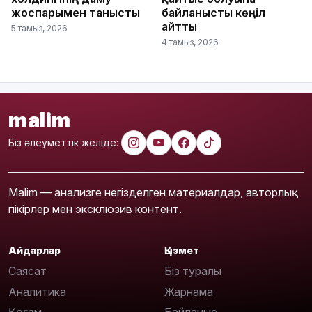
жоспарымен танысты
байланысты көңіл
айтты
5 тамыз, 2026
4 тамыз, 2026
malim
Біз әлеуметтік желіде:
Malim — анализге негізделген материалдар, авторлық
пікірлер мен эксклюзив контент.
Айдарлар
Қызмет
Саясат
Біз туралы
Аналитика
Жарнама