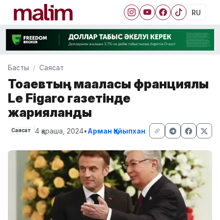
RU
Басты
Саясат
Тоқаевтың мақаласы франциялық
Le Figaro газетінде
жарияланды
4 қараша, 2024
•
Арман Қайыпхан
Саясат