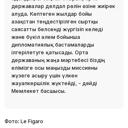
державалар делдал рөлін өзіне жиірек
алуда. Көптеген жылдар бойы
Қазақстан теңдестірілген сыртқы
саясатты белсенді жүргізіп келеді
және бүкіл әлем бойынша
дипломатиялық бастамаларды
ілгерілетуге қатысады. Орта
державаның жаңа мәртебесі біздің
елімізге осы маңызды миссияны
жүзеге асыру үшін үлкен
жауапкершілік жүктейді, - дейді
Мемлекет басшысы.
Фото: Le Figaro