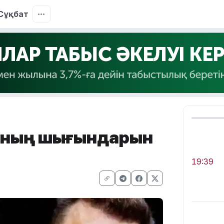
Сұқбат
онның шығындарын
19:39