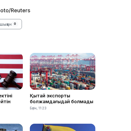
 Photo/Reuters
шыққан
0
13:14
13:08
ктіні
Қытай экспорты
йтін
болжамдағыдай болмады
Бүгін, 11:23