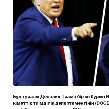
Бұл туралы Дональд Трамп бір күн бұрын
үкіметтік тиімділік департаментінің (DO