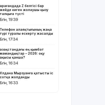
хитке
Қарағандада Z белгісі бар
айналды
жейде киген жолаушы қызу
талқыға түсті
Жасанды
Бүгін, 19:39
интеллектіні
өшіруге
Телефон алаяқтығының жаңа
міндеттейтін
түрі туралы ескерту жасалды
болып
Бүгін, 17:34
жатыр
Қазақстандағы ең қымбат
Грант
мамандықтар – 2026: оқу
иегерлерінің
ақысы қанша?
тізімі шықты
Бүгін, 16:34
Белгілі
Ұлдана Мырзуанға қатысты іс
блогер
сотқа жолданды
Астанада
Бүгін, 16:33
былапыт
сөз айтқаны
үшін
қамауға
алынды