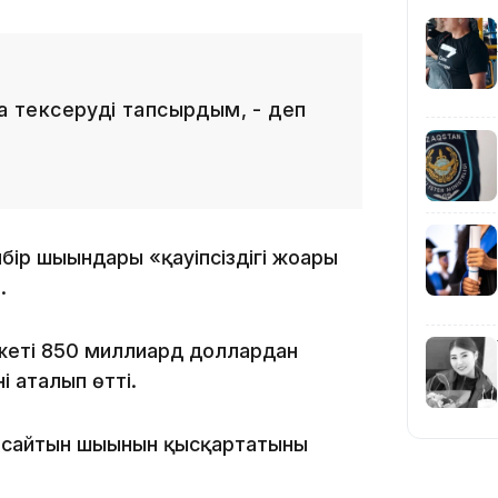
та тексеруді тапсырдым, - деп
15:33
бір шығындары «қауіпсіздігі жоғары
15:04
.
джеті 850 миллиард доллардан
 аталып өтті.
14:10
ұмсайтын шығынын қысқартатыны