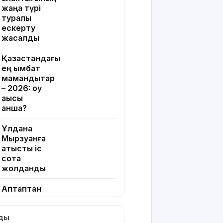
жаңа түрі
туралы
ескерту
жасалды
Қазақстандағы
ең қымбат
мамандықтар
– 2026: оқу
ақысы
қанша?
Ұлдана
Мырзуанға
қатысты іс
сотқа
жолданды
Аптаптан
қашқандар:
«Жел
лды
үңгірі»