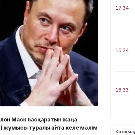
17:34
16:34
16:33
 Илон Маск басқаратын жаңа
GE) жұмысы туралы айта келе мәлім
16:01
Көп оқы