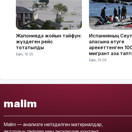
Жапонияда жойқын тайфун:
Испанияның Сеу
жүздеген рейс
қаласына өтуге
тоқтатылды
әрекеттенген 100
мигрант қаза тап
Бүгін, 10:25
Бүгін, 10:05
malim
Malim — анализге негізделген материалдар,
авторлық пікірлер мен эксклюзив контент.