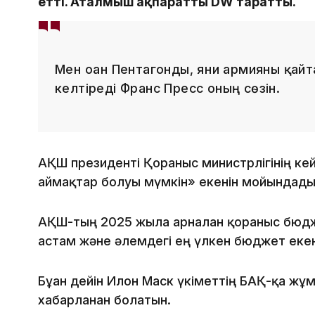
етті. Аталмыш ақпаратты DW таратты.
Мен оған Пентагонды, яғни армияны қай
келтіреді Франс Пресс оның сөзін.
АҚШ президенті Қорғаныс министрлігінің кей
аймақтар болуы мүмкін» екенін мойындады
АҚШ-тың 2025 жылға арналған қорғаныс бю
астам және әлемдегі ең үлкен бюджет екені
Бұған дейін Илон Маск үкіметтің БАҚ-қа ж
хабарланған болатын.