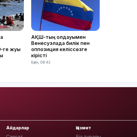
12:35
та
АҚШ-тың қолдауымен
Венесуэлада билік пен
-ге жуық
оппозиция келіссөзге
ты
кірісті
12:17
Бүгін, 08:42
11:23
Айдарлар
Қызмет
Саясат
Біз туралы