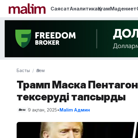
Саясат
Аналитика
Қоғам
Мәдениет
Басты
Әлем
Трамп Маскқа Пентаг
тексеруді тапсырды
9 ақпан, 2025
•
Malim Админ
Әлем