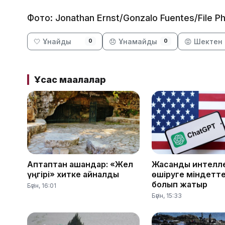
Фото: Jonathan Ernst/Gonzalo Fuentes/File
🤍 Ұнайды
😞 Ұнамайды
😡 Шектен 
0
0
Ұқсас мақалалар
Аптаптан қашқандар: «Жел
Жасанды интелле
үңгірі» хитке айналды
өшіруге міндетте
болып жатыр
Бүгін, 16:01
Бүгін, 15:33