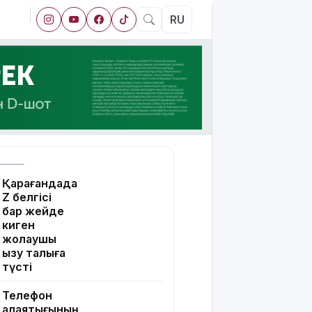
RU
Қарағандада
Z белгісі
бар жейде
киген
жолаушы
қызу талқыға
түсті
Телефон
алаяқтығының