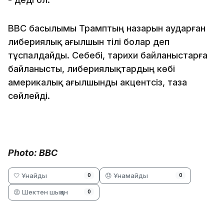
BBC басылымы Трамптың назарын аударған
либериялық ағылшын тілі болар деп
тұспалдайды. Себебі, тарихи байланыстарға
байланысты, либериялықтардың көбі
америкалық ағылшынды акцентсіз, таза
сөйлейді.
Photo: BBC
🤍 Ұнайды
😞 Ұнамайды
0
0
😡 Шектен шыққан
0