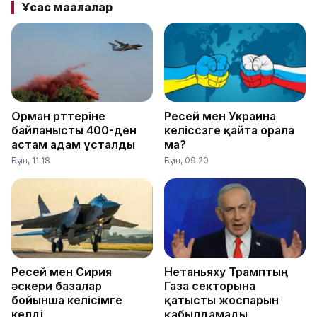
Ұқсас мақалалар
Орман өрттеріне
Ресей мен Украина
байланысты 400-ден
келіссөзге қайта орала
астам адам ұсталды
ма?
Бүгін, 11:18
Бүгін, 09:20
Ресей мен Сирия
Нетаньяху Трамптың
әскери базалар
Газа секторына
бойынша келісімге
қатысты жоспарын
келді
қабылдамады