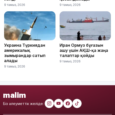
9 тамыз, 2026
9 тамыз, 2026
Украина Түркиядан
Иран Ормуз бұғазын
америкалық
ашу үшін АҚШ-қа жаңа
зымырандар сатып
талаптар қойды
алады
9 тамыз, 2026
9 тамыз, 2026
malim
Біз әлеуметтік желіде: