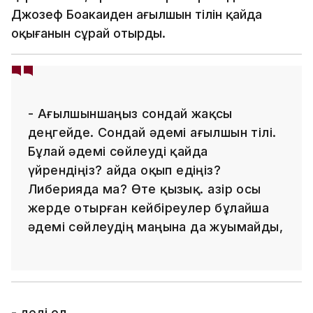
Джозеф Боакаиден ағылшын тілін қайда
оқығанын сұрай отырды.
- Ағылшыншаңыз сондай жақсы
деңгейде. Сондай әдемі ағылшын тілі.
Бұлай әдемі сөйлеуді қайда
үйрендіңіз? Қайда оқып едіңіз?
Либерияда ма? Өте қызық. Қазір осы
жерде отырған кейбіреулер бұлайша
әдемі сөйлеудің маңына да жуымайды,
- деді ол.