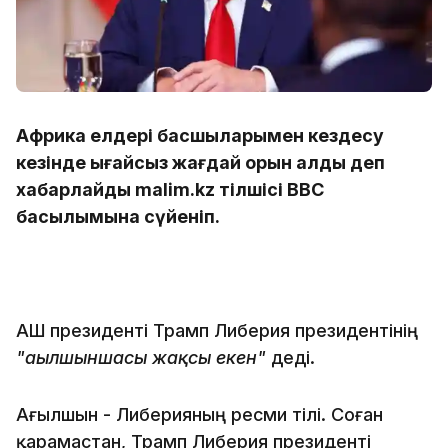
Африка елдері басшыларымен кездесу
кезінде ыңғайсыз жағдай орын алды деп
хабарлайды malim.kz тілшісі BBC
басылымына сүйеніп.
АҚШ президенті Трамп Либерия президентінің
"ағылшыншасы жақсы екен"
деді.
Ағылшын - Либерияның ресми тілі. Соған
қарамастан, Трамп Либерия президенті