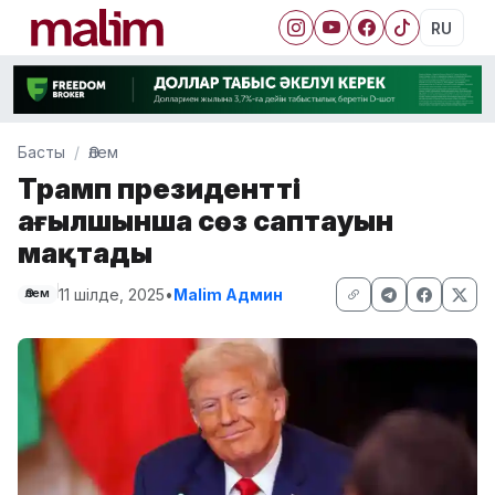
RU
Басты
Әлем
Трамп президенттің
ағылшынша сөз саптауын
мақтады
11 шілде, 2025
•
Malim Админ
Әлем