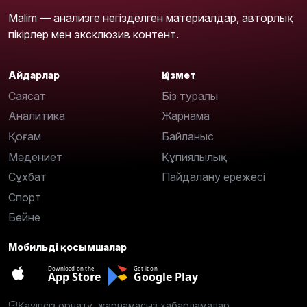
Malim — анализге негізделген материалдар, авторлық
пікірлер мен эксклюзив контент.
Айдарлар
Қызмет
Саясат
Біз туралы
Аналитика
Жарнама
Қоғам
Байланыс
Мәдениет
Құпиялылық
Сұхбат
Пайдалану ережесі
Спорт
Бейне
Мобильді қосымшалар
Download on the
Get it on
App Store
Google Play
Қауіпсіз орнату, жарнамасыз хабарламалар.