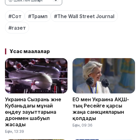
#Сот
#Трамп
#The Wall Street Journal
#газет
Ұқсас мақалалар
Украина Сызрань және
ЕО мен Украина АҚШ-
Кубаньдағы мұнай
тың Ресейге қарсы
өңдеу зауыттарына
жаңа санкцияларын
дронмен шабуыл
қолдады
жасады
Бүгін, 09:36
Бүгін, 13:39