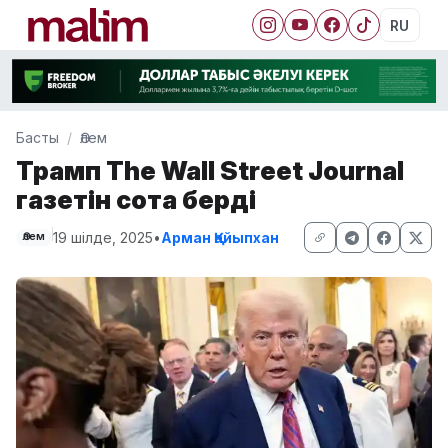
RU
Басты
Әлем
Трамп The Wall Street Journal
газетін сотқа берді
19 шілде, 2025
•
Арман Қайыпхан
Әлем