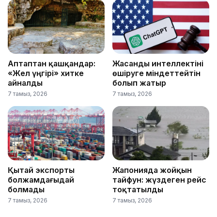
Аптаптан қашқандар:
Жасанды интеллектіні
«Жел үңгірі» хитке
өшіруге міндеттейтін
айналды
болып жатыр
7 тамыз, 2026
7 тамыз, 2026
Қытай экспорты
Жапонияда жойқын
болжамдағыдай
тайфун: жүздеген рейс
болмады
тоқтатылды
7 тамыз, 2026
7 тамыз, 2026