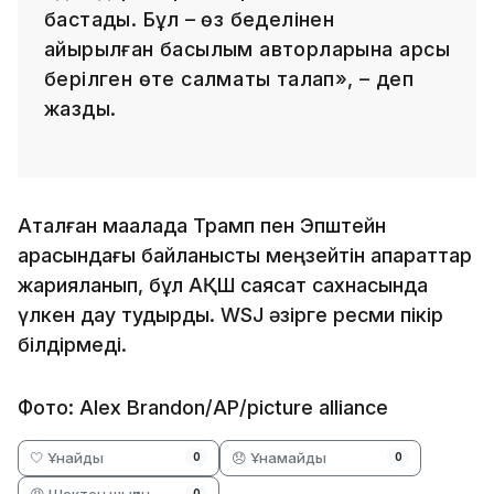
бастадық. Бұл – өз беделінен
айырылған басылым авторларына қарсы
берілген өте салмақты талап», – деп
жазды.
Аталған мақалада Трамп пен Эпштейн
арасындағы байланысты меңзейтін ақпараттар
жарияланып, бұл АҚШ саясат сахнасында
үлкен дау тудырды. WSJ әзірге ресми пікір
білдірмеді.
Фото: Alex Brandon/AP/picture alliance
🤍 Ұнайды
😞 Ұнамайды
0
0
😡 Шектен шыққан
0