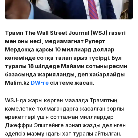
Трамп The Wall Street Journal (WSJ) газеті
мен оның иесі, медиамагнат Руперт
Мердокқа қарсы 10 миллиард доллар
көлемінде сотқа талап арыз түсірді. Бұл
туралы 18 шілдеде Майами сотының ресми
базасында жарияланды, деп хабарлайды
Malim.kz
DW-ге
сілтеме жасап.
WSJ-да жарық көрген мақалада Трамптың
кәмелетке толмағандарға жасалған зорлық
әрекеттері үшін сотталған миллиардер
Джеффри Эпштейнге арнап жазды делінген
әдепсіз мазмұндағы хат туралы айтылған.