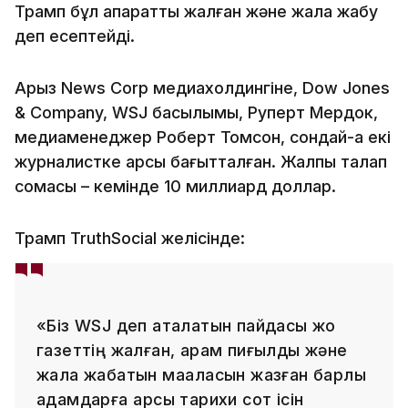
Трамп бұл ақпаратты жалған және жала жабу
деп есептейді.
Арыз News Corp медиахолдингіне, Dow Jones
& Company, WSJ басылымы, Руперт Мердок,
медиаменеджер Роберт Томсон, сондай-ақ екі
журналистке қарсы бағытталған. Жалпы талап
сомасы – кемінде 10 миллиард доллар.
Трамп TruthSocial желісінде:
«Біз WSJ деп аталатын пайдасы жоқ
газеттің жалған, арам пиғылды және
жала жабатын мақаласын жазған барлық
адамдарға қарсы тарихи сот ісін