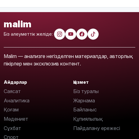
malim
Біз әлеуметтік желіде:
Malim — анализге негізделген материалдар, авторлық
пікірлер мен эксклюзив контент.
Айдарлар
Қызмет
Саясат
Біз туралы
Аналитика
Жарнама
Қоғам
Байланыс
Мәдениет
Құпиялылық
Сұхбат
Пайдалану ережесі
Спорт