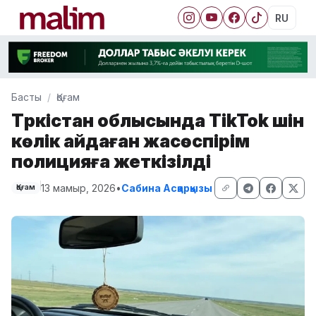
RU
Басты
Қоғам
Түркістан облысында TikTok үшін
көлік айдаған жасөспірім
полицияға жеткізілді
13 мамыр, 2026
•
Сабина Асқарқызы
Қоғам