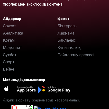
пікірлер мен эксклюзив контент.
Айдарлар
Қызмет
Саясат
Біз туралы
Аналитика
Жарнама
Қоғам
Байланыс
Мәдениет
Құпиялылық
Сұхбат
Пайдалану ережесі
Спорт
Бейне
Мобильді қосымшалар
Download on the
Get it on
App Store
Google Play
Қауіпсіз орнату, жарнамасыз хабарламалар.