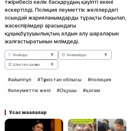
тәжірибесіз көлік басқарудың қауіпті екені
ескертілді. Полиция әлеуметтік желілердегі
осындай жарияланымдарды тұрақты бақылап,
жасөспірімдер арасындағы
құқықбұзушылықтың алдын алу шараларын
жалғастыратынын мәлімдеді.
🤍 Ұнайды
😞 Ұнамайды
0
0
😡 Шектен шыққан
0
#айыппұл
#Түркістан облысы
#полиция
#әлеуметтік желі
#Оқушы
#қоғам
Ұқсас мақалалар