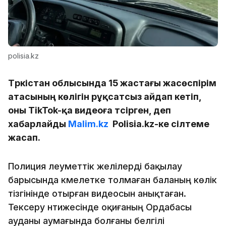
polisia.kz
Түркістан облысында 15 жастағы жасөспірім
атасының көлігін рұқсатсыз айдап кетіп,
оны TikTok-қа видеоға түсірген, деп
хабарлайды
Malim.kz
Polisia.kz-ке сілтеме
жасап.
Полиция әлеуметтік желілерді бақылау
барысында кәмелетке толмаған баланың көлік
тізгінінде отырған видеосын анықтаған.
Тексеру нәтижесінде оқиғаның Ордабасы
ауданы аумағында болғаны белгілі