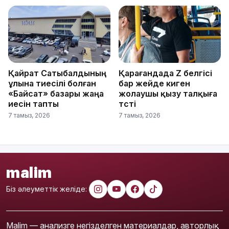
Қайрат Сатыбалдының
Қарағандада Z белгісі
ұлына тиесілі болған
бар жейде киген
«Байсат» базары жаңа
жолаушы қызу талқыға
иесін тапты
түсті
7 тамыз, 2026
7 тамыз, 2026
malim
Біз әлеуметтік желіде:
Malim — анализге негізделген материалдар, авторлық