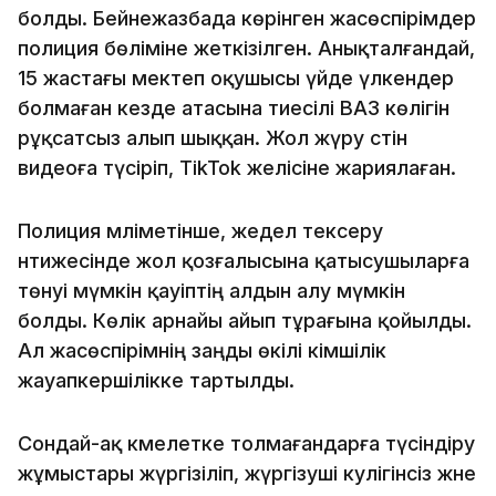
болды. Бейнежазбада көрінген жасөспірімдер
полиция бөліміне жеткізілген. Анықталғандай,
15 жастағы мектеп оқушысы үйде үлкендер
болмаған кезде атасына тиесілі ВАЗ көлігін
рұқсатсыз алып шыққан. Жол жүру сәтін
видеоға түсіріп, TikTok желісіне жариялаған.
Полиция мәліметінше, жедел тексеру
нәтижесінде жол қозғалысына қатысушыларға
төнуі мүмкін қауіптің алдын алу мүмкін
болды. Көлік арнайы айып тұрағына қойылды.
Ал жасөспірімнің заңды өкілі әкімшілік
жауапкершілікке тартылды.
Сондай-ақ кәмелетке толмағандарға түсіндіру
жұмыстары жүргізіліп, жүргізуші куәлігінсіз және