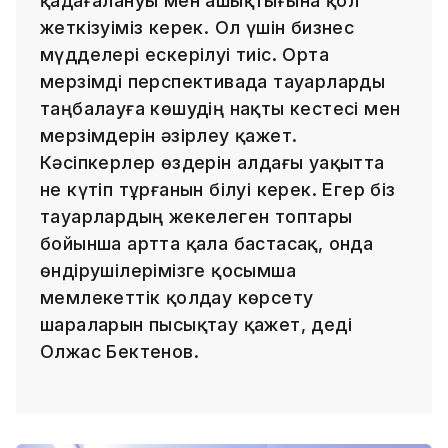
қадағалануы мен ашықтығына қол
жеткізуіміз керек. Ол үшін бизнес
мүдделері ескерілуі тиіс. Орта
мерзімді перспективада тауарларды
таңбалауға көшудің нақты кестесі мен
мерзімдерін әзірлеу қажет.
Кәсіпкерлер өздерін алдағы уақытта
не күтіп тұрғанын білуі керек. Егер біз
тауарлардың жекелеген топтары
бойынша артта қала бастасақ, онда
өндірушілерімізге қосымша
мемлекеттік қолдау көрсету
шараларын пысықтау қажет, деді
Олжас Бектенов.