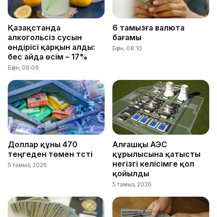
Қазақстанда
6 тамызға валюта
алкогольсіз сусын
бағамы
өндірісі қарқын алды:
Бүгін, 08:10
бес айда өсім – 17%
Бүгін, 09:09
Доллар құны 470
Алғашқы АЭС
теңгеден төмен түсті
құрылысына қатысты
негізгі келісімге қол
5 тамыз, 2026
қойылды
5 тамыз, 2026