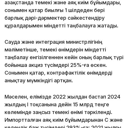
Қазақстанда темекі және аяқ киім бұйымдары,
сонымен қатар биылғы 1 шілдеден бері
барлық дәрі-дәрмектер сәйкестендіру
құралдарымен міндетті таңбалауға жатады.
Сауда және интеграция министрлігінің
мәліметінше, темекі өнімдерін міндетті
таңбалау енгізілгеннен кейін оның барлық түрі
бойынша акциз түсімдері 25%-ға өскен.
Сонымен қатар, контрафактілік өнімдерді
анықтау мүмкіндігі артқан.
Мәселен, елімізде 2022 жылдан бастап 2024
жылдың І тоқсанына дейін 15 млрд теңге
көлемінде заңсыз темекі өнімі тәркіленді.
Импортталған аяқ киім бұйымдарынан ҚҚС және
кедендік баж түсімдері 293%-ға: 2021 жылғы