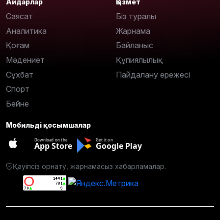
Айдарлар
Қызмет
Саясат
Біз туралы
Аналитика
Жарнама
Қоғам
Байланыс
Мәдениет
Құпиялылық
Сұхбат
Пайдалану ережесі
Спорт
Бейне
Мобильді қосымшалар
Download on the
Get it on
App Store
Google Play
Қауіпсіз орнату, жарнамасыз хабарламалар.