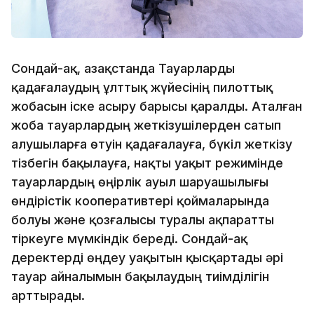
Сондай-ақ, Қазақстанда Тауарларды
қадағалаудың ұлттық жүйесінің пилоттық
жобасын іске асыру барысы қаралды. Аталған
жоба тауарлардың жеткізушілерден сатып
алушыларға өтуін қадағалауға, бүкіл жеткізу
тізбегін бақылауға, нақты уақыт режимінде
тауарлардың өңірлік ауыл шаруашылығы
өндірістік кооперативтері қоймаларында
болуы және қозғалысы туралы ақпаратты
тіркеуге мүмкіндік береді. Сондай-ақ
деректерді өңдеу уақытын қысқартады әрі
тауар айналымын бақылаудың тиімділігін
арттырады.