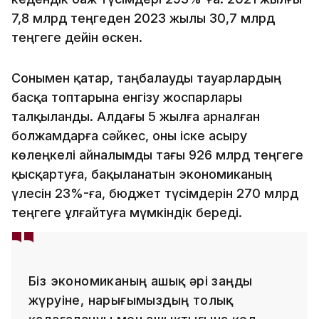
7,8 млрд теңгеден 2023 жылы 30,7 млрд
теңгеге дейін өскен.
Сонымен қатар, таңбалауды тауарлардың
басқа топтарына енгізу жоспарлары
талқыланды. Алдағы 5 жылға арналған
болжамдарға сәйкес, оны іске асыру
көлеңкелі айналымды тағы 926 млрд теңгеге
қысқартуға, бақыланатын экономиканың
үлесін 23%-ға, бюджет түсімдерін 270 млрд
теңгеге ұлғайтуға мүмкіндік береді.
Біз экономиканың ашық әрі заңды
жүруіне, нарығымыздың толық