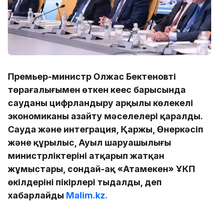
Премьер-министр Олжас Бектеновтің
төрағалығымен өткен кеңес барысында
сауданы цифрландыру арқылы көлеңкелі
экономиканы азайту мәселелері қаралды.
Сауда және интеграция, Қаржы, Өнеркәсіп
және құрылыс, Ауыл шаруашылығы
министрліктерінің атқарып жатқан
жұмыстары, сондай-ақ «Атамекен» ҰКП
өкілдерінің пікірлері тыңдалды, деп
хабарлайды
Malim.kz.