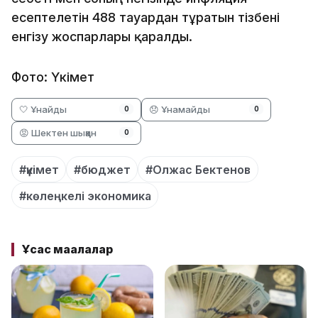
есептелетін 488 тауардан тұратын тізбені
енгізу жоспарлары қаралды.
Фото: Үкімет
🤍 Ұнайды
😞 Ұнамайды
0
0
😡 Шектен шыққан
0
#үкімет
#бюджет
#Олжас Бектенов
#көлеңкелі экономика
Ұқсас мақалалар