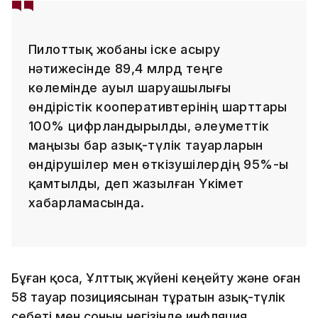
Пилоттық жобаны іске асыру
нәтижесінде 89,4 млрд теңге
көлемінде ауыл шаруашылығы
өндірістік кооперативтерінің шарттары
100% цифрландырылды, әлеуметтік
маңызы бар азық-түлік тауарларын
өндірушілер мен өткізушілердің 95%-ы
қамтылды, деп жазылған Үкімет
хабарламасында.
Бұған қоса, Ұлттық жүйені кеңейту және оған
58 тауар позициясынан тұратын азық-түлік
себеті мен соның негізінде инфляция