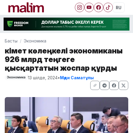
RU
Басты
Экономика
Үкімет көлеңкелі экономиканы
926 млрд теңгеге
қысқартатын жоспар құрды
13 шілде, 2024
•
Мәди Саматұлы
Экономика