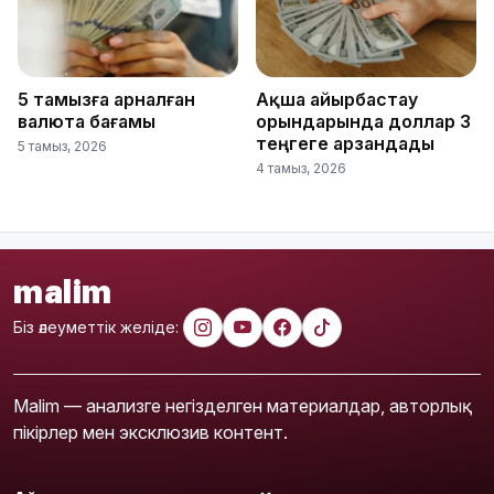
5 тамызға арналған
Ақша айырбастау
валюта бағамы
орындарында доллар 3
теңгеге арзандады
5 тамыз, 2026
4 тамыз, 2026
malim
Біз әлеуметтік желіде:
Malim — анализге негізделген материалдар, авторлық
пікірлер мен эксклюзив контент.