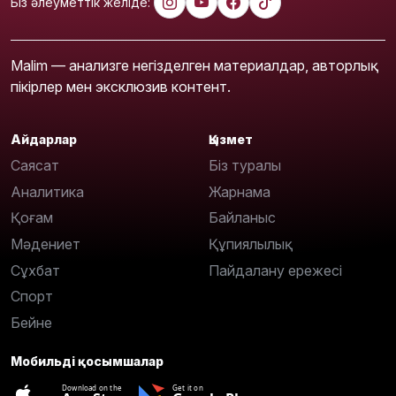
Біз әлеуметтік желіде:
Malim — анализге негізделген материалдар, авторлық
пікірлер мен эксклюзив контент.
Айдарлар
Қызмет
Саясат
Біз туралы
Аналитика
Жарнама
Қоғам
Байланыс
Мәдениет
Құпиялылық
Сұхбат
Пайдалану ережесі
Спорт
Бейне
Мобильді қосымшалар
Download on the
Get it on