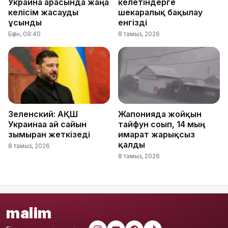
Украина арасында жаңа
келетіндерге
келісім жасауды
шекаралық бақылау
ұсынды
енгізді
Бүгін, 09:40
8 тамыз, 2026
Зеленский: АҚШ
Жапонияда жойқын
Украинаға ай сайын
тайфун соғып, 14 мың
зымыран жеткізеді
ғимарат жарықсыз
қалды
8 тамыз, 2026
8 тамыз, 2026
malim