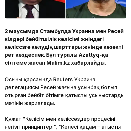
2 маусымда Стамбұлда Украина мен Ресей
өкілдері бейбітшілік келісімі жөніндегі
келіссөзге келудің шарттары жөнінде кезекті
рет кездеспек. Бұл туралы Azattyq-қа
сілтеме жасап Malim.kz хабарлайды.
Осының қарсаңында Reuters Украина
делегациясы Ресей жағына ұсынбақ болып
отырған бейбіт бітімге қатысты ұсыныстардың
мәтінін жариялады.
Құжат "Келісім мен келіссөздер процесінің
негізгі принциптері", "Келесі қадам – атысты