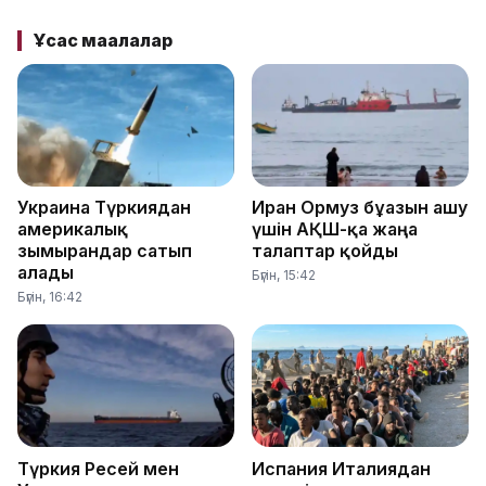
Ұқсас мақалалар
Украина Түркиядан
Иран Ормуз бұғазын ашу
америкалық
үшін АҚШ-қа жаңа
зымырандар сатып
талаптар қойды
алады
Бүгін, 15:42
Бүгін, 16:42
Түркия Ресей мен
Испания Италиядан