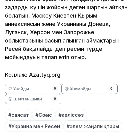
заңдардың күшін жойсын деген шартын айтқан
болатын. Мәскеу Киевтен Қырым
аннексиясын және Украинаның Донецк,
Луганск, Херсон мен Запорожье
облыстарының басып алынған аймақтарын
Ресей бақылайды деп ресми түрде
мойындауын талап етіп отыр.
Коллаж: Azattyq.org
🤍 Ұнайды
😞 Ұнамайды
0
0
😡 Шектен шыққан
0
#саясат
#Соғыс
#келіссөз
#Украина мен Ресей
#әлем жаңалықтары