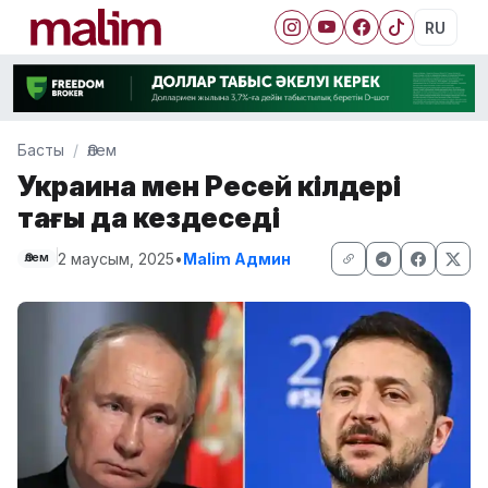
RU
Басты
Әлем
Украина мен Ресей өкілдері
тағы да кездеседі
2 маусым, 2025
•
Malim Админ
Әлем