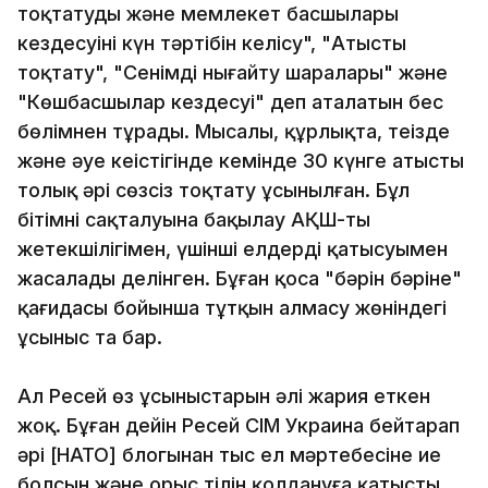
тоқтатудың және мемлекет басшылары
кездесуінің күн тәртібін келісу", "Атысты
тоқтату", "Сенімді нығайту шаралары" және
"Көшбасшылар кездесуі" деп аталатын бес
бөлімнен тұрады. Мысалы, құрлықта, теңізде
және әуе кеңістігінде кемінде 30 күнге атысты
толық әрі сөзсіз тоқтату ұсынылған. Бұл
бітімнің сақталуына бақылау АҚШ-тың
жетекшілігімен, үшінші елдердің қатысуымен
жасалады делінген. Бұған қоса "бәрін бәріне"
қағидасы бойынша тұтқын алмасу жөніндегі
ұсыныс та бар.
Ал Ресей өз ұсыныстарын әлі жария еткен
жоқ. Бұған дейін Ресей СІМ Украина бейтарап
әрі [НАТО] блогынан тыс ел мәртебесіне ие
болсын және орыс тілін қолдануға қатысты