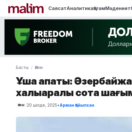
Саясат
Аналитика
Қоғам
Мәдениет
Басты
Әлем
Ұшақ апаты: Әзербайжа
халықаралық сотқа шағы
20 шілде, 2025
•
Арман Қайыпхан
Әлем