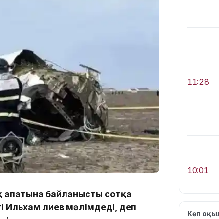
11:28
10:01
қ апатына байланысты сотқа
і Ильхам Әлиев мәлімдеді, деп
Көп оқ