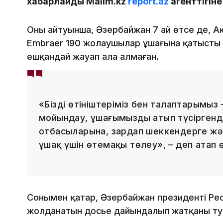
хабарлайды Malim.kz
report.az
агенттігін
Оның айтуынша, Әзербайжан 7 ай өтсе де, А
Embraer 190 жолаушылар ұшағына қатысты 
ешқандай жауап ала алмаған.
«Біздің өтініштеріміз бен талаптарымыз
мойындау, ұшағымызды атып түсіргенде
отбасыларына, зардап шеккендерге жә
ұшақ үшін өтемақы төлеу», – деп атап ө
Сонымен қатар, Әзербайжан президенті Ре
жолданатын досье дайындалып жатқаны тур