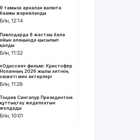
Ресей мен
9 тамызға арналған валюта
Украина
бағамы жарияланды
арасында
Бүгін, 12:14
жаңа
келісім
жасауды
Павлодарда 8 жастағы бала
ойын алаңында қысылып
ұсынды
қалды
Бүгін, 11:32
Бүгін –
Құрылысшылар
«Одиссея» фильмі: Кристофер
күні
Ноланның 2026 жылғы хитінің
сюжеті мен актерлері
9 тамызға
Бүгін, 11:28
арналған
ауа райы
Тоқаев Сингапур Президентіне
болжамы
құттықтау жеделхатын
жолдады
МӘЛІМ
Бүгін, 10:01
АПТА: 2026
жылғы 3-9
тамыз