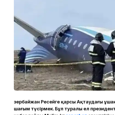
Әзербайжан Ресейге қарсы Ақтаудағы ұша
шағым түсірмек. Бұл туралы ел президент