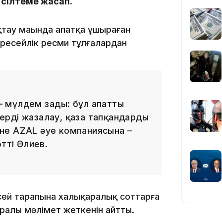
е сілтеме жасап.
қтау маңында апатқа ұшыраған
09:40
ресейлік ресми тұлғалардан
08:41
 – мүлдем заңды: бұл апатты
рді жазалау, қаза тапқандардың
не AZAL әуе компаниясына –
08:29
тті Әлиев.
08:15
сей тарапына халықаралық соттарға
алы мәлімет жеткенін айтты.