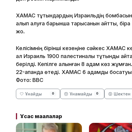
ХАМАС тұтқындардың Израильдің бомбасынан 
алып қалуға барынша тарысқанын айтты, біра
жоқ.
Келісімнің бірінші кезеңіне сәйкес ХАМАС 
ал Израиль 1900 палестиналық тұтқынды қай
берілді. Кепілге алынған 8 адам көз жұмған
22-ақпанда өтеді. ХАМАС 6 адамды босатуы 
Фото: ВВС
🤍 Ұнайды
😞 Ұнамайды
😡 Шектен 
0
0
Ұқсас мақалалар