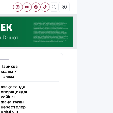
RU
Тарихқа
мәлім 7
тамыз
Қазақстанда
операциядан
кейінгі
жаңа туған
нәрестелер
өлімі үш