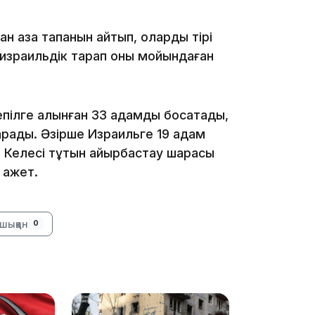
қаза тапқанын айтып, оларды тірі
қ израильдік тарап оны мойындаған
19:09
кепілге алынған 33 адамды босатады,
тарады. Әзірше Израильге 19 адам
. Келесі тұтқын айырбастау шарасы
қажет.
18:50
шыққан
0