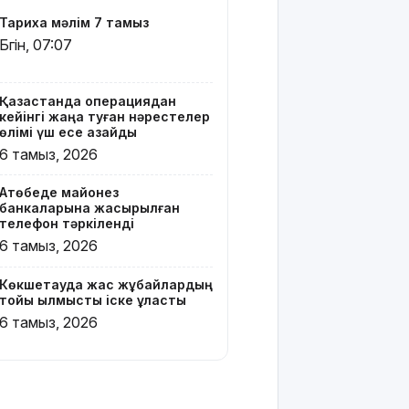
Вэнске
Тарихқа мәлім 7 тамыз
басымдық
Бүгін, 07:07
бере
бастады
Қазақстанда операциядан
Онлайн-
кейінгі жаңа туған нәрестелер
казиноны
өлімі үш есе азайды
жарнамалаған
6 тамыз, 2026
Қайсар
Хамза 7
Ақтөбеде майонез
жылға
банкаларына жасырылған
сотталуы
телефон тәркіленді
мүмкін
6 тамыз, 2026
Қызылорда
Көкшетауда жас жұбайлардың
облысында
тойы қылмыстық іске ұласты
жылына 6
6 тамыз, 2026
мың тонна
өнім
өндіретін
құс
фабрикасы