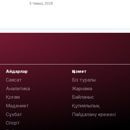
5 тамыз, 2026
16:01
Айдарлар
Қызмет
15:59
Саясат
Біз туралы
Аналитика
Жарнама
Қоғам
Байланыс
Мәдениет
Құпиялылық
Сұхбат
Пайдалану ережесі
Спорт
15:25