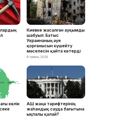
17:33
ллардың
Киевке жасалған ауқымды
ел
шабуыл: Батыс
Украинаның әуе
қорғанысын күшейту
мәселесін қайта көтерді
6 тамыз, 2026
17:17
ағы көлік
АҚШ жаңа тарифтерінің
әсеке
жаһандық сауда бағытына
ықпалы қалай?
16:37