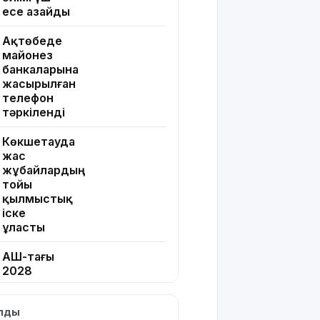
есе азайды
Ақтөбеде
майонез
банкаларына
жасырылған
телефон
тәркіленді
Көкшетауда
жас
жұбайлардың
тойы
қылмыстық
іске
ұласты
АҚШ-тағы
2028
жылғы
сайлау:
ылды
Трамп