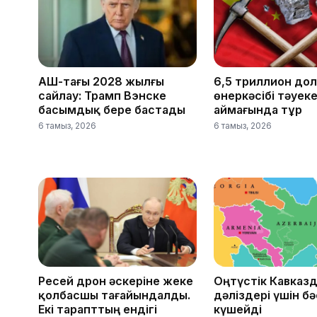
АҚШ-тағы 2028 жылғы
6,5 триллион до
сайлау: Трамп Вэнске
өнеркәсібі тәуек
басымдық бере бастады
аймағында тұр
6 тамыз, 2026
6 тамыз, 2026
Ресей дрон әскеріне жеке
Оңтүстік Кавказд
қолбасшы тағайындалды.
дәліздері үшін б
Екі тарапттың ендігі
күшейді