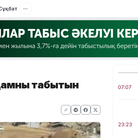
Сұқбат
амның табытын
07:07
23:23