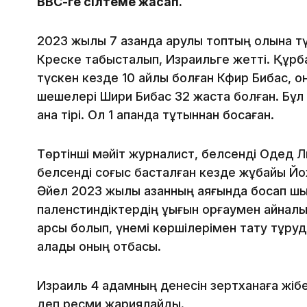
ВВС-ге сілтеме жасап.
2023 жылы 7 қазанда қарулы топтың қолына 
Креске табысталып, Израильге жетті. Құрба
түскен кезде 10 айлық болған Кфир Бибас, 
шешелері Шири Бибас 32 жаста болған. Бұл
қана тірі. Ол 1 ақпанда тұтқыннан босаған.
Төртінші мәйіт журналист, белсенді Одед Л
белсенді соғыс басталған кезде жұбайы Йох
Әйел 2023 жылы қазанның аяғында босап ш
паленстиндіктердің құқығын қорғаумен айналы
қарсы болып, үнемі көршілерімен тату тұру
алады оның отбасы.
Израиль 4 адамның денесін зертханаға жібе
деп ресми жариялайды.