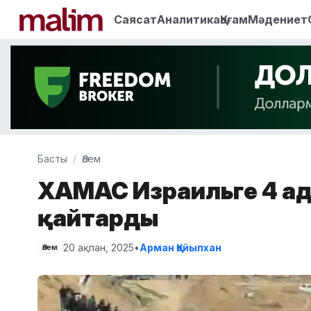
Саясат
Аналитика
Қоғам
Мәдениет
Басты
Әлем
ХАМАС Израильге 4 ад
қайтарды
20 ақпан, 2025
•
Арман Қайыпхан
Әлем