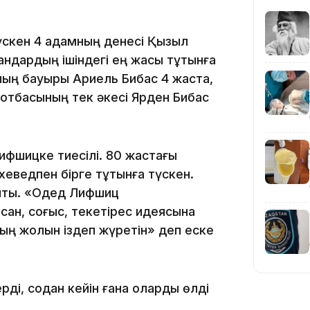
түскен 4 адамның денесі Қызыл
ндардың ішіндегі ең жасы тұтқынға
оның бауыры Ариель Бибас 4 жаста,
 отбасының тек әкесі Ярден Бибас
19:36
ифшицке тиесілі. 80 жастағы
еведпен бірге тұтқынға түскен.
ықты. «Одед Лифшиц
сқан, соғыс, текетірес идеясына
дың жолын іздеп жүретін» деп еске
19:10
рді, содан кейін ғана оларды өлді