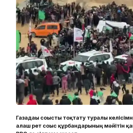
Газадағы соғысты тоқтату туралы келісі
алғаш рет соғыс құрбандарының мәйітін қ