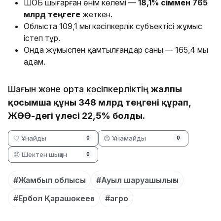
ШОБ шығарған өнім көлемі —
18,1% өсіммен 765
млрд теңгеге
жеткен.
Облыста 109,1 мың кәсіпкерлік субъектісі жұмыс
істеп тұр.
Онда жұмыспен қамтылғандар саны — 165,4 мың
адам.
Шағын және орта кәсіпкерліктің
жалпы
қосымша құны 348 млрд теңгені құрап,
ЖӨӨ-дегі үлесі 22,5% болды.
🤍 Ұнайды
😞 Ұнамайды
0
0
😡 Шектен шыққан
0
#Жамбыл облысы
#Ауыл шаруашылығы
#Ербол Қарашөкеев
#агро