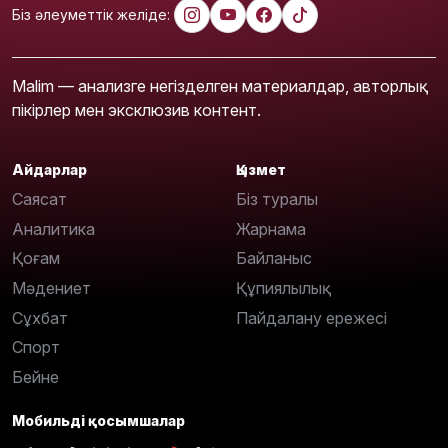
Біз әлеуметтік желіде:
Malim — анализге негізделген материалдар, авторлық
пікірлер мен эксклюзив контент.
Айдарлар
Қызмет
Саясат
Біз туралы
Аналитика
Жарнама
Қоғам
Байланыс
Мәдениет
Құпиялылық
Сұхбат
Пайдалану ережесі
Спорт
Бейне
Мобильді қосымшалар