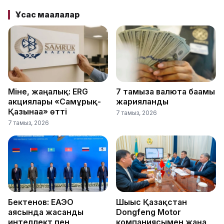
Ұқсас мақалалар
Міне, жаңалық: ERG
7 тамызға валюта бағамы
акциялары «Самұрық-
жарияланды
Қазынаға» өтті
7 тамыз, 2026
7 тамыз, 2026
Бектенов: ЕАЭО
Шығыс Қазақстан
аясында жасанды
Dongfeng Motor
интеллект пен
компаниясымен жаңа