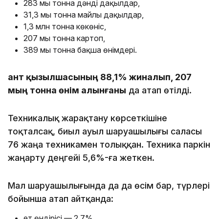
283 мың тонна дәнді дақылдар,
31,3 мың тонна майлы дақылдар,
1,3 млн тонна көкөніс,
207 мың тонна картоп,
389 мың тонна бақша өнімдері.
Қант қызылшасының 88,1% жиналып, 207
мың тонна өнім алынғаны
да атап өтілді.
Техникалық жарақтану көрсеткішіне
тоқталсақ, биыл ауыл шаруашылығы саласы
76 жаңа техникамен толыққан. Техника паркін
жаңарту деңгейі 5,6%-ға жеткен.
Мал шаруашылығында да да өсім бар, түрлері
бойынша атап айтқанда:
ет өндірісі — 2,7%,