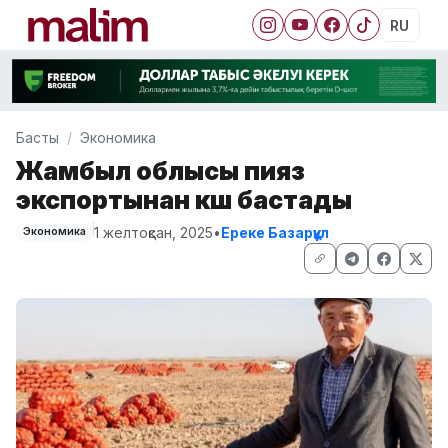
RU
Басты
Экономика
Жамбыл облысы пияз
экспортынан көш бастады
1 желтоқсан, 2025
•
Ереке Базарқұл
Экономика