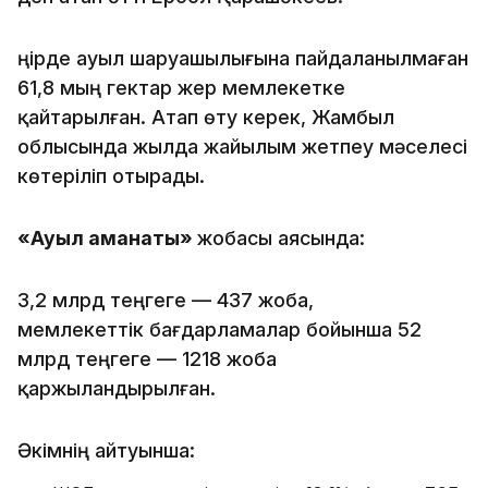
Өңірде ауыл шаруашылығына пайдаланылмаған
61,8 мың гектар жер мемлекетке
қайтарылған. Атап өту керек, Жамбыл
облысында жылда жайылым жетпеу мәселесі
көтеріліп отырады.
«Ауыл аманаты»
жобасы аясында:
3,2 млрд теңгеге — 437 жоба,
мемлекеттік бағдарламалар бойынша 52
млрд теңгеге — 1218 жоба
қаржыландырылған.
Әкімнің айтуынша: