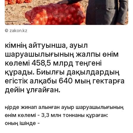
© zakon.kz
Әкімнің айтуынша, ауыл
шаруашылығының жалпы өнім
көлемі 458,5 млрд теңгені
құрады. Биылғы дақылдардың
егістік алқабы 640 мың гектарға
дейін ұлғайған.
Өңірде жинап алынған ауыр шаруашылығының
өнім көлемі - 3,3 млн тоннаны құраған:
оның ішінде -