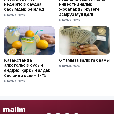
кедергісіз саудаға
инвестициялық
басымдық беріледі
жобаларды жүзеге
асыруға мүдделі
6 тамыз, 2026
6 тамыз, 2026
Қазақстанда
6 тамызға валюта бағамы
алкогольсіз сусын
6 тамыз, 2026
өндірісі қарқын алды:
бес айда өсім – 17%
6 тамыз, 2026
malim