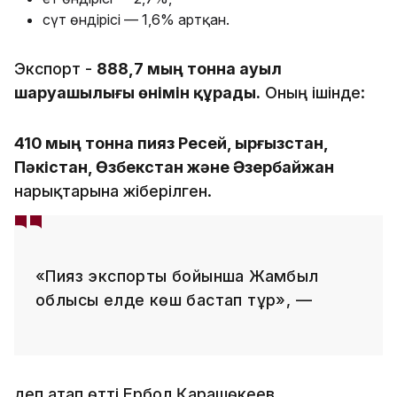
сүт өндірісі — 1,6% артқан.
Экспорт -
888,7 мың тонна ауыл
шаруашылығы өнімін құрады.
Оның ішінде:
410 мың тонна пияз Ресей, Қырғызстан,
Пәкістан, Өзбекстан және Әзербайжан
нарықтарына жіберілген.
«Пияз экспорты бойынша Жамбыл
облысы елде көш бастап тұр», —
деп атап өтті Ербол Қарашөкеев.