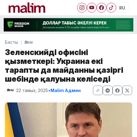
RU
Басты
Әлем
Зеленскийдің офисінің
қызметкері: Украина екі
тараптың да майданның қазіргі
шебінде қалуына келіседі
22 тамыз, 2025
•
Malim Админ
Әлем