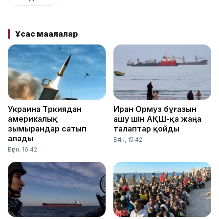
Ұқсас мақалалар
Украина Түркиядан
Иран Ормуз бұғазын
америкалық
ашу үшін АҚШ-қа жаңа
зымырандар сатып
талаптар қойды
алады
Бүгін, 15:42
Бүгін, 16:42