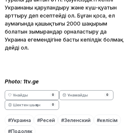
Украинаны қаруландыру және күш-қуатын
арттыру деп есептейді ол. Бұған қоса, ел
аумағында қашықтығы 2000 шақырым
болатын зымырандар орналастыру да
Украина егемендігіне басты кепілдік болмақ
дейді ол.
Photo: 1tv.ge
🤍 Ұнайды
😞 Ұнамайды
0
0
😡 Шектен шыққан
0
#Украина
#Ресей
#Зеленский
#келісім
#Подоляк