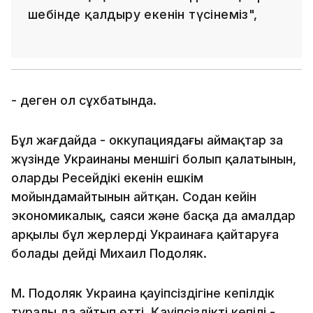
шебінде қалдыру екенін түсінеміз",
- деген ол сұхбатында.
Бұл жағдайда - оккупациядағы аймақтар заң
жүзінде Украинаның меншігі болып қалатынын,
оларды Ресейдікі екенін ешкім
мойындамайтынын айтқан. Содан кейін
экономикалық, саяси және басқа да амалдар
арқылы бұл жерлерді Украинаға қайтаруға
болады дейді Михаил Подоляк.
М. Подоляк Украина қауіпсіздігіне кепілдік
туралы да айтып өтті. Қауіпсіздіктің кепілі -