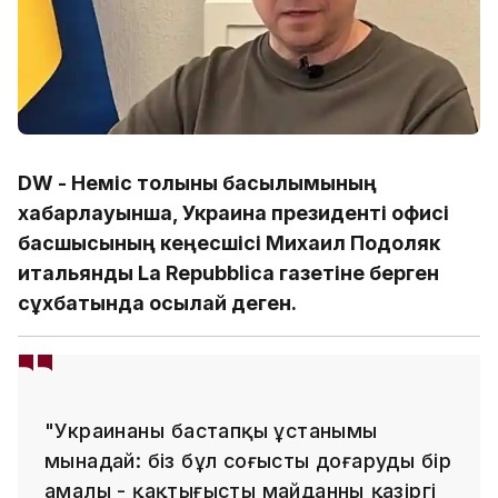
DW - Неміс толқыны басылымының
хабарлауынша, Украина президенті офисі
басшысының кеңесшісі Михаил Подоляк
итальяндық La Repubblica газетіне берген
сұхбатында осылай деген.
"Украинаның бастапқы ұстанымы
мынадай: біз бұл соғысты доғарудың бір
амалы - қақтығысты майданның қазіргі