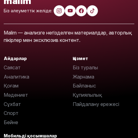
malim
Біз әлеуметтік желіде:
Malim — анализге негізделген материалдар, авторлық
пікірлер мен эксклюзив контент.
Айдарлар
Қызмет
Саясат
Біз туралы
Аналитика
Жарнама
Қоғам
Байланыс
Мәдениет
Құпиялылық
Сұхбат
Пайдалану ережесі
Спорт
Бейне
Мобильді қосымшалар