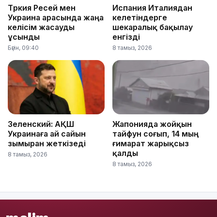
Түркия Ресей мен
Испания Италиядан
Украина арасында жаңа
келетіндерге
келісім жасауды
шекаралық бақылау
ұсынды
енгізді
Бүгін, 09:40
8 тамыз, 2026
Зеленский: АҚШ
Жапонияда жойқын
Украинаға ай сайын
тайфун соғып, 14 мың
зымыран жеткізеді
ғимарат жарықсыз
қалды
8 тамыз, 2026
8 тамыз, 2026