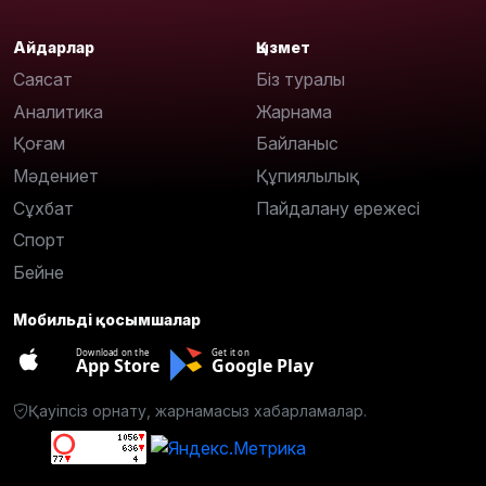
Айдарлар
Қызмет
Саясат
Біз туралы
Аналитика
Жарнама
Қоғам
Байланыс
Мәдениет
Құпиялылық
Сұхбат
Пайдалану ережесі
Спорт
Бейне
Мобильді қосымшалар
Download on the
Get it on
App Store
Google Play
Қауіпсіз орнату, жарнамасыз хабарламалар.