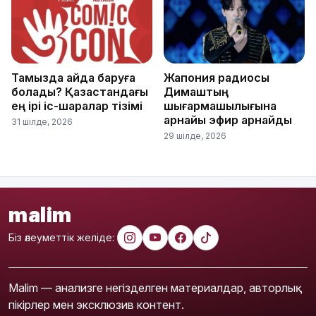
Тамызда қайда баруға
Жапония радиосы
болады? Қазақстандағы
Димаштың
ең ірі іс-шаралар тізімі
шығармашылығына
арнайы эфир арнайды
31 шілде, 2026
29 шілде, 2026
malim
Біз әлеуметтік желіде:
Malim — анализге негізделген материалдар, авторлық
пікірлер мен эксклюзив контент.