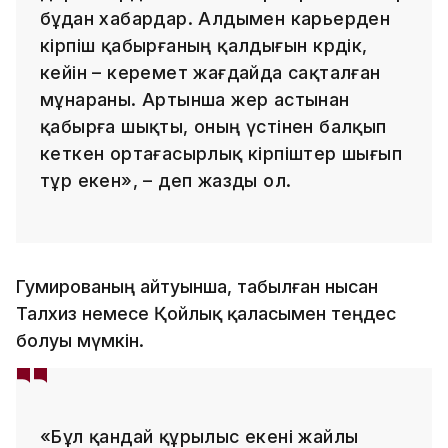
бұдан хабардар. Алдымен карьерден
кірпіш қабырғаның қалдығын көрдік,
кейін – керемет жағдайда сақталған
мұнараны. Артынша жер астынан
қабырға шықты, оның үстінен балқып
кеткен ортағасырлық кірпіштер шығып
тұр екен», – деп жазды ол.
Гумированың айтуынша, табылған нысан
Талхиз немесе Қойлық қаласымен теңдес
болуы мүмкін.
«Бұл қандай құрылыс екені жайлы