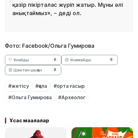
қазір пікірталас жүріп жатыр. Мұны әлі
анықтаймыз», – деді ол.
Фото: Facebook/Ольга Гумирова
🤍 Ұнайды
😞 Ұнамайды
0
0
😡 Шектен шыққан
0
#жетісу
#қала
#орта ғасыр
#Ольга Гумирова
#Археолог
Ұқсас мақалалар