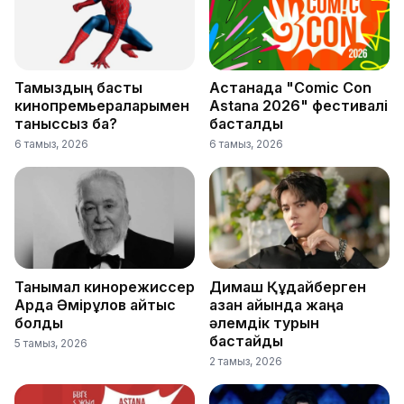
Тамыздың басты
Астанада "Comic Con
кинопремьераларымен
Astana 2026" фестивалі
таныссыз ба?
басталды
6 тамыз, 2026
6 тамыз, 2026
Танымал кинорежиссер
Димаш Құдайберген
Ардақ Әмірқұлов қайтыс
қазан айында жаңа
болды
әлемдік турын
бастайды
5 тамыз, 2026
2 тамыз, 2026