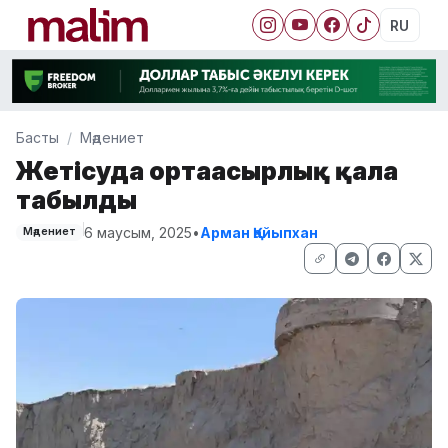
RU
Басты
Мәдениет
Жетісуда ортағасырлық қала
табылды
6 маусым, 2025
•
Арман Қайыпхан
Мәдениет