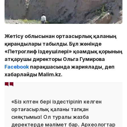
Жетісу облысынан ортағасырлық қаланың
қирандылары табылды. Бұл жөнінде
«Петроглиф іздеушілері» қоғамдық қорының
атқарушы директоры Ольга Гумирова
Facebook
парақшасында жариялады, деп
хабарлайды Malim.kz.
«Біз көптен бері іздестіріліп келген
ортағасырлық қаланы тапқан
сияқтымыз! Ол туралы жазба
деректерде мәлімет бар. Археологтар