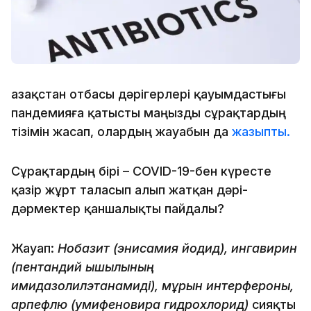
Қазақстан отбасы дәрігерлері қауымдастығы
пандемияға қатысты маңызды сұрақтардың
тізімін жасап, олардың жауабын да
жазыпты.
Сұрақтардың бірі – COVID-19-бен күресте
қазір жұрт таласып алып жатқан дәрі-
дәрмектер қаншалықты пайдалы?
Жауап:
Нобазит (энисамия йодид), ингавирин
(пентандий қышқылының
имидазолилэтанамиді), мұрын интерфероны,
арпефлю
(умифеновира гидрохлорид)
сияқты