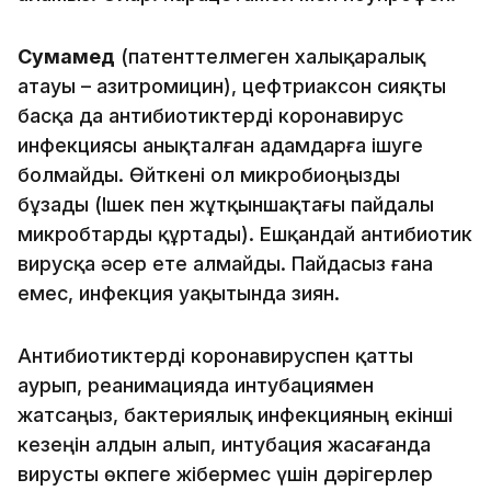
Сумамед
(патенттелмеген халықаралық
атауы – азитромицин), цефтриаксон сияқты
басқа да антибиотиктерді коронавирус
инфекциясы анықталған адамдарға ішуге
болмайды. Өйткені ол микробиоңызды
бұзады (Ішек пен жұтқыншақтағы пайдалы
микробтарды құртады). Ешқандай антибиотик
вирусқа әсер ете алмайды. Пайдасыз ғана
емес, инфекция уақытында зиян.
Антибиотиктерді коронавируспен қатты
аурып, реанимацияда интубациямен
жатсаңыз, бактериялық инфекцияның екінші
кезеңін алдын алып, интубация жасағанда
вирусты өкпеге жібермес үшін дәрігерлер