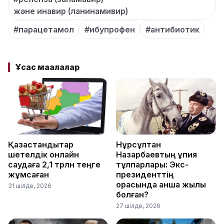
және инавир (ланинамивир)
#парацетамол
#ибупрофен
#антибиотик
Ұқсас мақалалар
Қазақстандықтар
Нұрсұлтан
шетелдік онлайн
Назарбаевтың құпия
саудаға 2,1 трлн теңге
тұлпарлары: Экс-
жұмсаған
президенттің
қорасында қанша жылқы
31 шілде, 2026
болған?
27 шілде, 2026