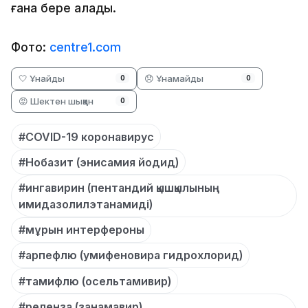
ғана бере алады.
Фото:
centre1.com
🤍 Ұнайды
😞 Ұнамайды
0
0
😡 Шектен шыққан
0
#COVID-19 коронавирус
#Нобазит (энисамия йодид)
#ингавирин (пентандий қышқылының
имидазолилэтанамиді)
#мұрын интерфероны
#арпефлю (умифеновира гидрохлорид)
#тамифлю (осельтамивир)
#реленза (занамавир)