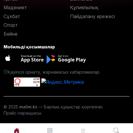
Мәдениет
Құпиялылық
Сұхбат
Пайдалану ережесі
Спорт
Бейне
Мобильді қосымшалар
Download on the
Get it on
App Store
Google Play
Қауіпсіз орнату, жарнамасыз хабарламалар.
© 2025
malim.kz
— Барлық құқықтар қорғалған.
Прайс-парақшасы