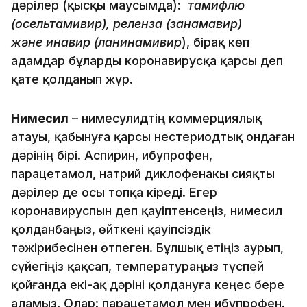
дәрілер (қысқы маусымда):
тамифлю
(осельтамивир), реленза (занамавир)
және инавир (ланинамивир
), бірақ көп
адамдар бұларды коронавирусқа қарсы деп
қате қолданып жүр.
Нимесил
– нимесулидтің коммерциялық
атауы, қабынуға қарсы нестериодтық ондаған
дәрінің бірі. Аспирин, ибупрофен,
парацетамол, натрий диклофенакы сияқты
дәрілер де осы топқа кіреді. Егер
коронавируспын деп қауіптенсеңіз, нимесил
қолданбаңыз, өйткені қауіпсіздік
тәжірибесінен өтпеген. Бұлшық етіңіз аурып,
сүйегіңіз қақсап, температураңыз түспей
қойғанда екі-ақ дәріні қолдануға кеңес бере
аламыз. Олар: парацетамол мен ибупрофен.