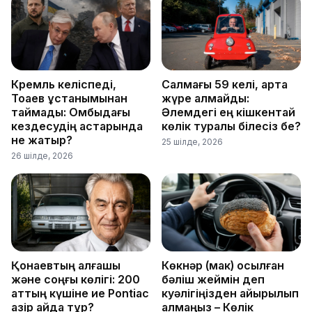
Кремль келіспеді,
Салмағы 59 келі, артқа
Тоқаев ұстанымынан
жүре алмайды:
таймады: Омбыдағы
Әлемдегі ең кішкентай
кездесудің астарында
көлік туралы білесіз бе?
не жатыр?
25 шілде, 2026
26 шілде, 2026
Қонаевтың алғашқы
Көкнәр (мак) қосылған
және соңғы көлігі: 200
бәліш жеймін деп
аттың күшіне ие Pontiac
куәлігіңізден айырылып
қазір қайда тұр?
қалмаңыз – Көлік