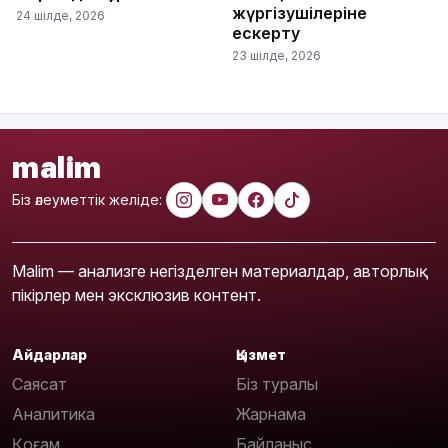
жүргізушілеріне
24 шілде, 2026
ескерту
23 шілде, 2026
malim
Біз әлеуметтік желіде:
Malim — анализге негізделген материалдар, авторлық
пікірлер мен эксклюзив контент.
Айдарлар
Қызмет
Саясат
Біз туралы
Аналитика
Жарнама
Қоғам
Байланыс