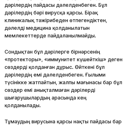
дәрілердің пайдасы дәлелденбеген. Бұл
дәрілердің бәрі вирусқа қарсы. Бірақ
клиникалық тәжірибеден өтпегендіктен,
дәлелді медицина қолданылатын
мемлекеттерде пайдаланылмайды.
Сондықтан бұл дәрілерге бірнәрсенің
«протекторы», «иммунитет күшейткіш» деген
сөздерді қолданған дұрыс. Өйткені бұл
дәрілердің емі дәлелденбеген. Ғылыми
түсінікке жатпайтын, жалпы мағынасы бар бұл
сөздер емі анықталмаған дәрілерді
шығарушылардың арасында кең
қолданылады.
Тұмаудың вирусына қарсы нақты пайдасы бар