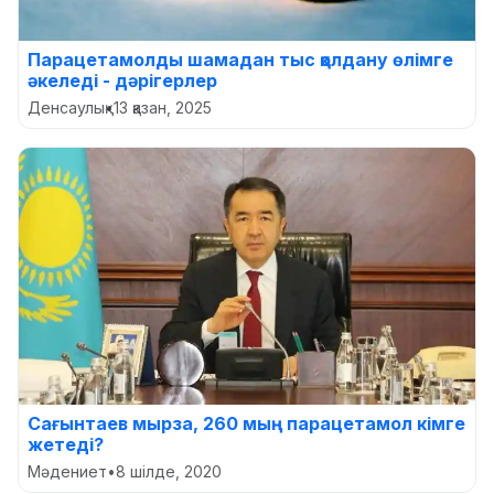
Парацетамолды шамадан тыс қолдану өлімге
әкеледі - дәрігерлер
Денсаулық
•
13 қазан, 2025
Сағынтаев мырза, 260 мың парацетамол кімге
жетеді?
Мәдениет
•
8 шілде, 2020