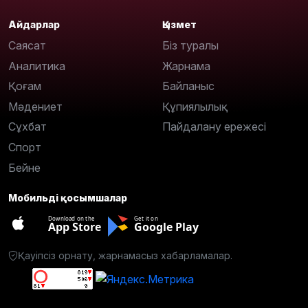
Айдарлар
Қызмет
Саясат
Біз туралы
Аналитика
Жарнама
Қоғам
Байланыс
Мәдениет
Құпиялылық
Сұхбат
Пайдалану ережесі
Спорт
Бейне
Мобильді қосымшалар
Download on the
Get it on
App Store
Google Play
Қауіпсіз орнату, жарнамасыз хабарламалар.