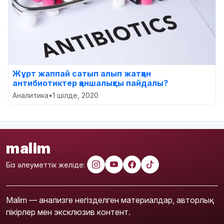
Жұрт жаппай сатып алып жатқан
антибиотиктер қаншалықты пайдалы?
Аналитика
•
1 шілде, 2020
malim
Біз әлеуметтік желіде:
Malim — анализге негізделген материалдар, авторлық
пікірлер мен эксклюзив контент.