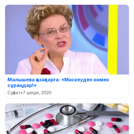
Малышева қазақтарға: «Мәскеуден көмек
сұраңдар!»
Сұқбат
•
7 шілде, 2020