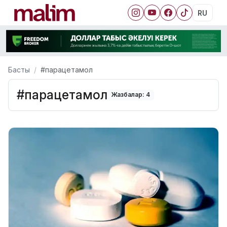
RU
Басты
#парацетамол
#парацетамол
Жазбалар: 4