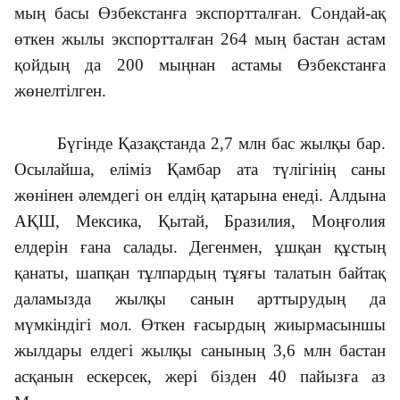
мың басы Өзбекстанға экспортталған. Сон­дай-ақ
өткен жылы экспортталған 264 мың бастан астам
қойдың да 200 мың­нан астамы Өзбекстанға
жөнелтілген.
Бүгінде Қазақстанда 2,7 млн бас жылқы бар.
Осылайша, еліміз Қамбар ата түлігінің саны
жөнінен әлемдегі он елдің қатарына енеді. Алдына
АҚШ, Мексика, Қытай, Бразилия, Моңғолия
елдерін ғана салады. Дегенмен, ұшқан құстың
қанаты, шапқан тұлпардың тұяғы талатын байтақ
даламызда жылқы санын арттырудың да
мүмкіндігі мол. Өткен ғасырдың жиырмасыншы
жылдары елдегі жылқы санының 3,6 млн бастан
асқанын ескерсек, жері бізден 40 пайызға аз