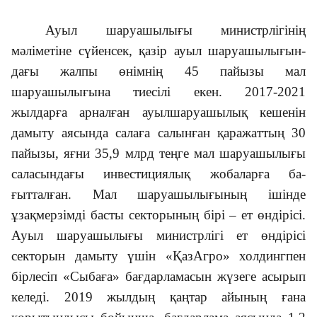
Ауыл шаруашылығы министр­лігінің
мәліметіне сүйенсек, қазір ауыл шаруашылығын­
дағы жалпы өнімнің 45 пайызы мал
шаруашылығына тиесілі екен. 2017-2021
жылдарға арнал­ған ауылшаруа­шылық кешенін
дамыту аясында салаға салынған қаражаттың 30
пайызы, яғни 35,9 млрд теңге мал шаруашылығы
сала­сындағы инвести­циялық жобаларға ба­
ғытталған. Мал шаруашылығының ішін­д­е
ұзақмерзімді басты секторының бірі – ет өндірісі.
Ауыл шаруашылығы министрлігі ет өндірісі
секторын дамыту үшін «ҚазАгро» холдингпен
бірлесіп «Сы­баға» бағдарламасын жүзеге асырып
келеді. 2019 жылдың қаңтар айының ғана