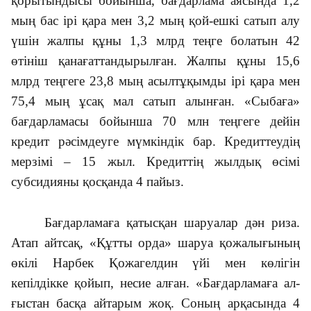
қорытындысы бойынша, бағд­ар­лама аясында 1,2
мың бас ірі қара мен 3,2 мың қой-ешкі сатып алу
үшін жалпы құны 1,3 млрд теңге болатын 42
өтініш қанағаттандырылған. Жалпы құны 15,6
млрд теңгеге 23,8 мың асылтұқымды ірі қара мен
75,4 мың ұсақ мал сатып алынған. «Сыбаға»
бағдарламасы бойын­ша 70 млн теңгеге дейін
кредит рәсімдеуге мүмкіндік бар. Кредиттеудің
мерзімі – 15 жыл. Кредиттің жылдық өсімі
субсидияны қосқанда 4 пайыз.
Бағдарламаға қатысқан шаруалар дән риза.
Атап айтсақ, «Құтты орда» шаруа қожалығының
өкілі Нарбек Қожагелдин үйі мен көлігін
кепілдікке қойып, несие алған. «Бағдарламаға ал­
ғыс­тан басқа айтарым жоқ. Соның ар­қасында 4