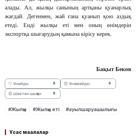
алады. Ал, жылқы санының артқаны қуанарлық
жағдай. Дегенмен, жәй ғана қуанып қою аздық
етеді. Енді жылқы еті мен оның өнімдерін
экспортқа шығарудың қамына кірісу керек.
Бақыт Беков
🤍 Ұнайды
😞 Ұнамайды
0
0
😡 Шектен шыққан
0
#Жылқы
#Жылқы еті
#ауылшаруашылығы
Ұқсас мақалалар