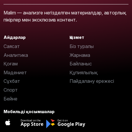
Malim — анализге негізделген материалдар, авторлық
пікірлер мен эксклюзив контент.
Айдарлар
Қызмет
Саясат
Біз туралы
Аналитика
Жарнама
Қоғам
Байланыс
Мәдениет
Құпиялылық
Сұхбат
Пайдалану ережесі
Спорт
Бейне
Мобильді қосымшалар
Download on the
Get it on
App Store
Google Play