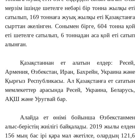
мерзім ішін­де шетелге небәрі бір тонна жылқы еті
сатылып, 169 тоннаға жуық жылқы еті Қа­зақ­станға
сырттан әкелінген. Со­нымен бір­ге, 604 тонна қой
еті шетелге саты­лып, 6 тоннадан аса қой еті сатып
алын­ған.
Қазақстаннан ет алатын елдер: Ресей,
Армения, Өзбекстан, Иран, Бах­рейн, Украина және
Қырғыз Рес­публикасы. Ал Қазақстанға ет сататын
мемлекеттер арасында Ресей, Украина, Беларусь,
АҚШ және Уругвай бар.
Алайда ет өнімі бойынша Өзбек­стан­мен
алыс-берістің жиілігі бай­қалады. 2019 жылы елден
156 мың бас ірі қара мал әкетілсе, олардың 121,6