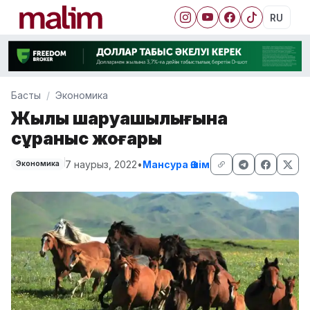
RU
Басты
Экономика
Жылқы шаруашылығына
сұраныс жоғары
7 наурыз, 2022
•
Мансура Әшім
Экономика