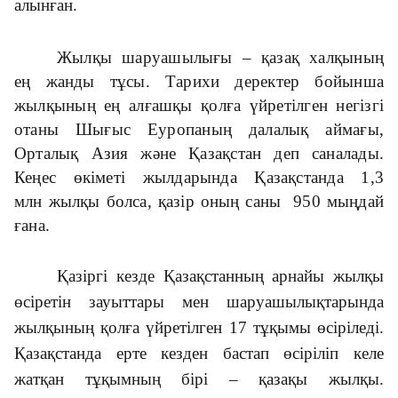
алынған.
Жылқы шаруашылығы – қазақ халқының
ең жанды тұсы. Тарихи деректер бойынша
жылқының ең алғашқы қолға үйретілген негізгі
отаны Шығыс Еуропаның далалық аймағы,
Орталық Азия және Қазақстан деп саналады.
Кеңес өкіметі жылдарын­да Қазақстанда 1,3
млн жылқы болса, қазір оның саны 950 мыңдай
ғана.
Қазіргі кезде Қазақстанның ар­найы жылқы
өсіретін зауыттары мен шаруашылықтарында
жылқының қолға үйретілген 17 тұқымы өсіріледі.
Қазақстанда ерте кезден бастап өсіріліп келе
жатқан тұқымның бірі – қазақы жылқы.