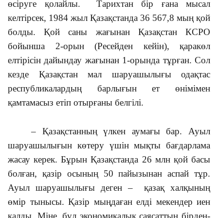
өсіруге қолайлы. Тарихтан бір ғана мысал
келтірсек, 1984 жыл Қазақстанда 36 567,8 мың қой
болды. Қой саны жағынан Қазақстан КСРО
бойынша 2-орын (Ресейден кейін), қаракөл
елтірісін дайындау жағынан 1-орында тұрған. Сол
кезде Қазақстан мал шаруашылығы одақтас
республикалардың барлығын ет өнімімен
қамтамасыз етіп отырғаны белгілі.
– Қазақстанның үлкен аумағы бар. Ауыл
шаруашылығын көтеру үшін мықты бағдарлама
жасау керек. Бұрын Қазақстанда 26 млн қой басы
болған, қазір осының 50 пайызынан аспай тұр.
Ауыл шаруашылығы деген – қазақ халқының
өмір тынысы. Қазір мыңдаған елді мекендер иен
қалды. Міне, бұл экономикалық саясаттың бірден-