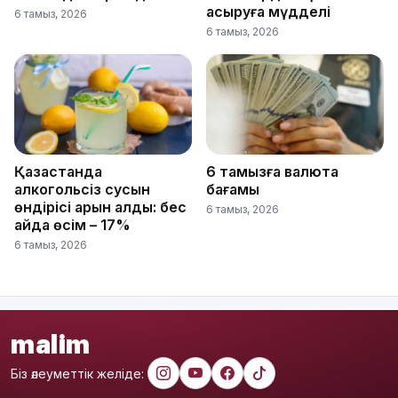
асыруға мүдделі
6 тамыз, 2026
6 тамыз, 2026
Қазақстанда
6 тамызға валюта
алкогольсіз сусын
бағамы
өндірісі қарқын алды: бес
6 тамыз, 2026
айда өсім – 17%
6 тамыз, 2026
malim
Біз әлеуметтік желіде: