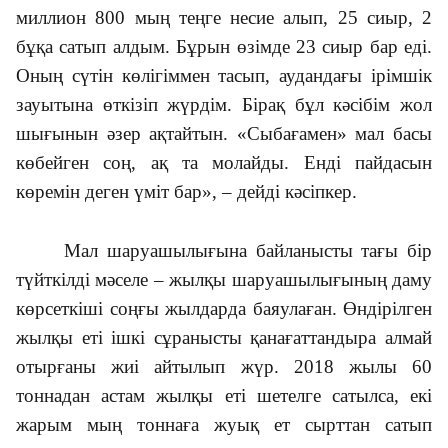
миллион 800 мың теңге несие алып, 25 сиыр, 2
бұқа сатып алдым. Бұрын өзімде 23 сиыр бар еді.
Оның сүтін көлігіммен тасып, аудандағы ірім­шік
зауытына өткізіп жүрдім. Бірақ бұл кәсібім жол
шығынын әзер ақтайтын. «Сыбағамен» мал басы
көбейген соң, ақ та молайды. Енді пайдасын
көремін деген үміт бар», – дейді кәсіпкер.
Мал шаруашылығына бай­ланысты тағы бір
түйткілді мә­селе – жылқы шаруашылығының даму
көрсеткіші соңғы жылдарда баяулаған. Өндірілген
жылқы еті ішкі сұра­нысты қанағаттандыра алмай
отырғаны жиі айтылып жүр. 2018 жылы 60
тоннадан астам жылқы еті шетелге сатылса, екі
жарым мың тоннаға жуық ет сырттан сатып