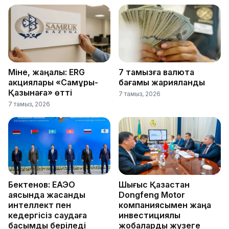
Міне, жаңалық: ERG
7 тамызға валюта
акциялары «Самұрық-
бағамы жарияланды
Қазынаға» өтті
7 тамыз, 2026
7 тамыз, 2026
Бектенов: ЕАЭО
Шығыс Қазақстан
аясында жасанды
Dongfeng Motor
интеллект пен
компаниясымен жаңа
кедергісіз саудаға
инвестициялық
басымдық беріледі
жобаларды жүзеге