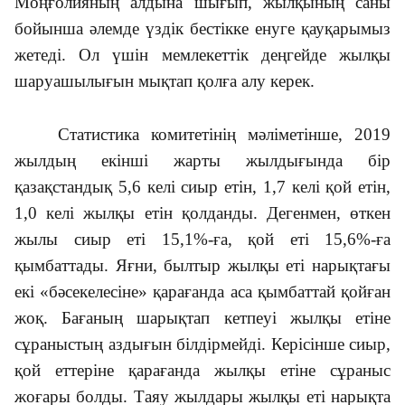
Моңғолияның алдына шығып, жылқының саны
бойынша әлемде үздік бестікке енуге қауқарымыз
жетеді. Ол үшін мемлекеттік деңгейде жылқы
шаруашылығын мықтап қолға алу керек.
Статистика комитетінің мәліметінше, 2019
жылдың екінші жарты жылдығында бір
қазақстандық 5,6 келі сиыр етін, 1,7 келі қой етін,
1,0 келі жылқы етін қолданды. Дегенмен, өткен
жылы сиыр еті 15,1%-ға, қой еті 15,6%-ға
қымбаттады. Яғни, былтыр жылқы еті нарықтағы
екі «бәсекелесіне» қарағанда аса қымбаттай қойған
жоқ. Бағаның шарықтап кетпеуі жылқы етіне
сұраныстың аздығын білдірмейді. Керісінше сиыр,
қой еттеріне қарағанда жылқы етіне сұраныс
жоғары болды. Таяу жылдары жылқы еті нарықта