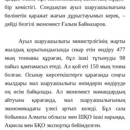
бір кемістігі. Сондықтан ауыл шаруашылығына
бөлінетін қаражат жағын дұрыстауымыз керек, –
дейді белгілі экономист Ғалым Байназаров.
Ауыл шаруашылығы министр­лігінің жарты
жылдық қоры­тын­дысында сиыр етін өндіру 477
мың тоннаны құраған, бұл ішкі тұтынуды 98
пайыз қамтамасыз етеді. Ал қой еті 150 мың тонна
болған. Осы­нау көрсет­кіштерге қарағанда соңғы
жыл­дары мал шаруашылығы өнімдерін өндіруде
оң өсім байқалады. Ал экономист маман­дар­дың
айтуына қарағанда, мал шаруашылығының
экономикадағы үлесі артып келеді. Бұл сала
бойынша Алматы облысы мен ШҚО ішкі нарыққа,
Ақмола мен БҚО экспортқа бейімделген.