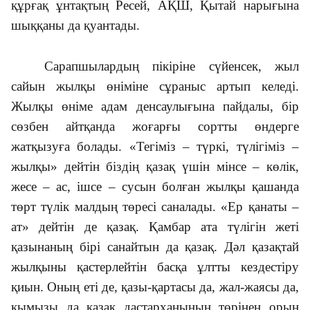
құрғақ ұнтақтың Ресей, АҚШ, Қытай нарығына
шыққаны да қуантады.
Сарапшылардың пікіріне сүйенсек, жыл
сайын жылқы өніміне сұраныс артып келеді.
Жылқы өніме адам денсаулығына пайдалы, бір
сөзбен айтқанда жоғарғы сортты өндерге
жатқызуға болады. «Тегіміз – түркі, түлігіміз –
жылқы» дейтін біздің қазақ үшін мінсе – көлік,
жесе – ас, ішсе – сусын болған жылқы қашанда
төрт түлік малдың төресі саналады. «Ер қанаты –
ат» дейтін де қазақ. Қамбар ата түлігін жеті
қазынаның бірі санайтын да қазақ. Дәл қазақтай
жылқыны қастерлейтін басқа ұлтты кездестіру
қиын. Оның еті де, қазы-қартасы да, жал-жаясы да,
қымызы да қазақ дастарханының төрінен орын