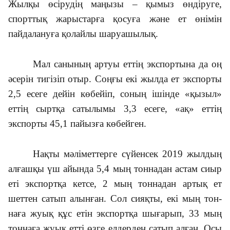
Жылқы өсірудің маңызы – қы­мыз өндіруге,
спорттық жарыстарға қосуға және ет өнімін
пайдалануға қолайлы шаруа­шылық.
Мал санының артуы еттің экспор­тына да оң
әсерін тигі­зіп отыр. Соңғы екі жылда ет экспорты
2,5 есеге дейін көбейіп, соның ішінде «қызыл»
еттің сыртқа сатылымы 3,3 есеге, «ақ» еттің
экспорты 45,1 пайызға көбейген.
Нақты мәліметтерге сүйенсек 2019 жылдың
алғашқы үш айында 5,4 мың тоннадан астам сиыр
еті экспортқа кетсе, 2 мың тоннадан артық ет
шеттен сатып алынған. Сол сияқты, екі мың тон­
наға жуық құс етін экспортқа шығарып, 33 мың
тоннаға жуық етті өзге ел­дер­ден сатып алған. Осы