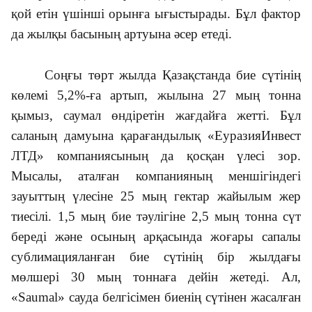
қой етін үшінші орынға ығыстырады. Бұл фактор
да жылқы басының артуына әсер етеді.
Соңғы төрт жылда Қазақстанда бие сүтінің
көлемі 5,2%-ға артып, жылына 27 мың тонна
қымыз, саумал өндіретін жағдайға жетті. Бұл
саланың дамуына қарағандылық «ЕуразияИнвест
ЛТД» компаниясының да қосқан үлесі зор.
Мысалы, аталған компанияның меншігіндегі
зауыттың үлесіне 25 мың гектар жайылым жер
тиесілі. 1,5 мың бие тәулігіне 2,5 мың тонна сүт
береді және осының арқасында жоғары сапалы
сублимацияланған бие сүтінің бір жылдағы
мөлшері 30 мың тоннаға дейін жетеді. Ал,
«Saumal» сауда белгісімен биенің сүтінен жасалған