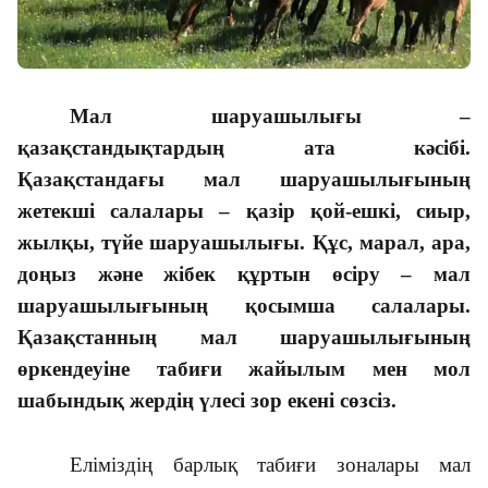
Мал шаруашылығы –
қазақстандықтардың ата кәсібі.
Қазақстандағы мал шаруа­шы­лығының
жетекші салалары – қазір қой-ешкі, сиыр,
жылқы, түйе шаруашылығы. Құс, марал, ара,
доңыз және жібек құртын өсіру – мал
шаруашылығының қосымша салалары.
Қазақстанның мал шаруашы­лы­ғының
өркендеуіне табиғи жайылым мен мол
шабындық жердің үлесі зор екені сөзсіз.
Еліміздің барлық табиғи зоналары мал