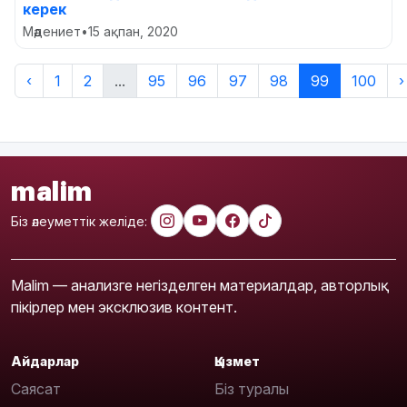
керек
Мәдениет
•
15 ақпан, 2020
‹
1
2
...
95
96
97
98
99
100
›
malim
Біз әлеуметтік желіде:
Malim — анализге негізделген материалдар, авторлық
пікірлер мен эксклюзив контент.
Айдарлар
Қызмет
Саясат
Біз туралы