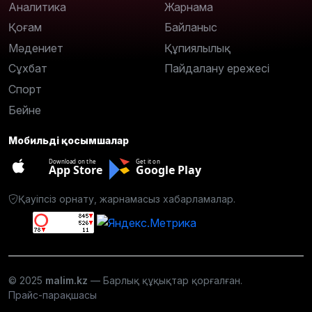
Аналитика
Жарнама
Қоғам
Байланыс
Мәдениет
Құпиялылық
Сұхбат
Пайдалану ережесі
Спорт
Бейне
Мобильді қосымшалар
Download on the
Get it on
App Store
Google Play
Қауіпсіз орнату, жарнамасыз хабарламалар.
© 2025
malim.kz
— Барлық құқықтар қорғалған.
Прайс-парақшасы