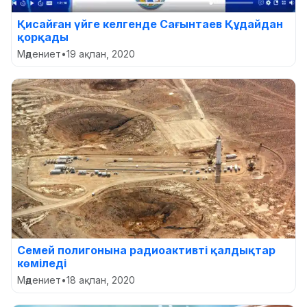
Қисайған үйге келгенде Сағынтаев Құдайдан
қорқады
Мәдениет
•
19 ақпан, 2020
Семей полигонына радиоактивті қалдықтар
көміледі
Мәдениет
•
18 ақпан, 2020