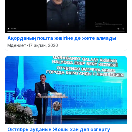
Ақорданың пошта жәшігіне де жете алмады
Мәдениет
•
17 ақпан, 2020
Октябрь ауданын Жошы хан деп өзгерту