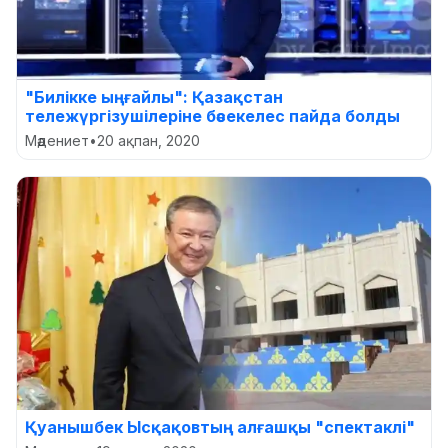
"Билікке ыңғайлы": Қазақстан
тележүргізушілеріне бәсекелес пайда болды
Мәдениет
•
20 ақпан, 2020
Қуанышбек Ысқақовтың алғашқы "спектаклі"