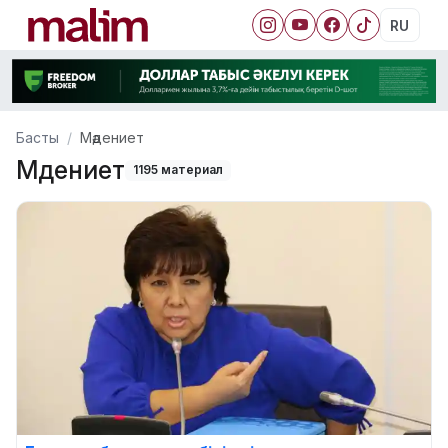
RU
Басты
Мәдениет
Мәдениет
1195 материал