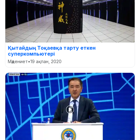
Қытайдың Тоқаевқа тарту еткен
суперкомпьютері
Мәдениет
•
19 ақпан, 2020