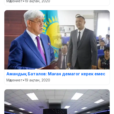
Мәдениет
•
19 ақпан, 2020
Амандық Баталов: Маған демагог керек емес
Мәдениет
•
19 ақпан, 2020