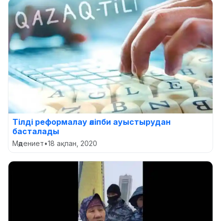
Тілді реформалау әліпби ауыстырудан
басталады
Мәдениет
•
18 ақпан, 2020