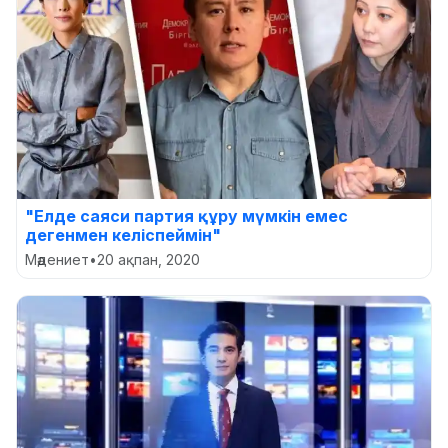
"Елде саяси партия құру мүмкін емес
дегенмен келіспеймін"
Мәдениет
•
20 ақпан, 2020