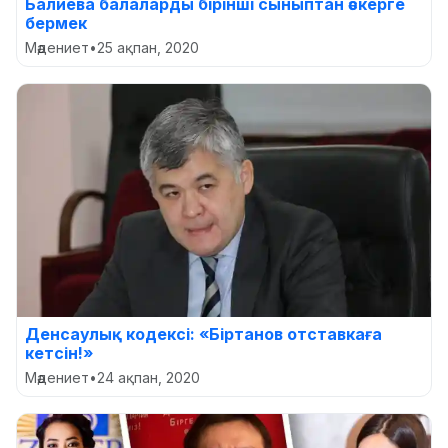
Балиева балаларды бірінші сыныптан әскерге
бермек
Мәдениет
•
25 ақпан, 2020
Денсаулық кодексі: «Біртанов отставкаға
кетсін!»
Мәдениет
•
24 ақпан, 2020