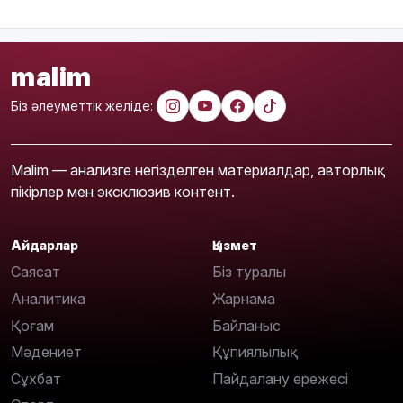
malim
Біз әлеуметтік желіде:
Malim — анализге негізделген материалдар, авторлық
пікірлер мен эксклюзив контент.
Айдарлар
Қызмет
Саясат
Біз туралы
Аналитика
Жарнама
Қоғам
Байланыс
Мәдениет
Құпиялылық
Сұхбат
Пайдалану ережесі