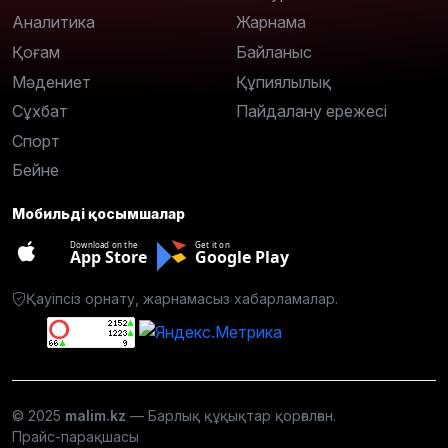
Аналитика
Жарнама
Қоғам
Байланыс
Мәдениет
Құпиялылық
Сұхбат
Пайдалану ережесі
Спорт
Бейне
Мобильді қосымшалар
Download on the
Get it on
App Store
Google Play
Қауіпсіз орнату, жарнамасыз хабарламалар.
© 2025
malim.kz
— Барлық құқықтар қорғалған.
Прайс-парақшасы