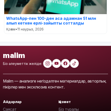
WhatsApp-пен 100-ден аса адамнан 51 млн
алып кеткен ерлі-зайыпты сотталды
Қоғам
•
11 наурыз, 2026
malim
Біз әлеуметтік желіде:
Malim — анализге негізделген материалдар, авторлық
пікірлер мен эксклюзив контент.
Айдарлар
Қызмет
Саясат
Біз туралы