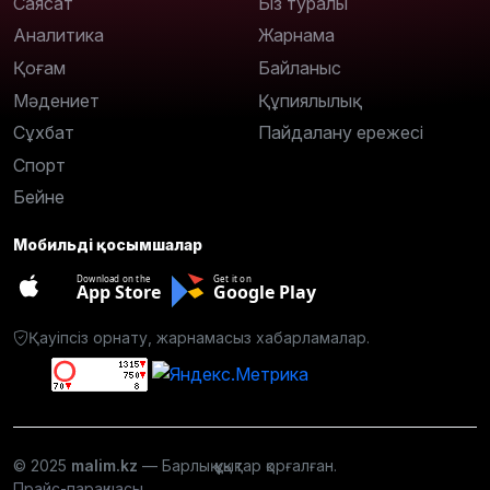
Саясат
Біз туралы
Аналитика
Жарнама
Қоғам
Байланыс
Мәдениет
Құпиялылық
Сұхбат
Пайдалану ережесі
Спорт
Бейне
Мобильді қосымшалар
Download on the
Get it on
App Store
Google Play
Қауіпсіз орнату, жарнамасыз хабарламалар.
© 2025
malim.kz
— Барлық құқықтар қорғалған.
Прайс-парақшасы