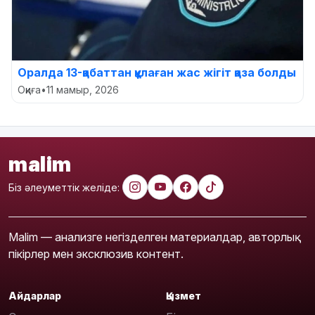
Оралда 13-қабаттан құлаған жас жігіт қаза болды
Оқиға
•
11 мамыр, 2026
malim
Біз әлеуметтік желіде:
Malim — анализге негізделген материалдар, авторлық
пікірлер мен эксклюзив контент.
Айдарлар
Қызмет