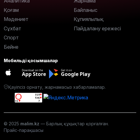
Аналитика
Жарнама
Қоғам
Байланыс
Мәдениет
Құпиялылық
Сұхбат
Пайдалану ережесі
Спорт
Бейне
Мобильді қосымшалар
Download on the
Get it on
App Store
Google Play
Қауіпсіз орнату, жарнамасыз хабарламалар.
© 2025
malim.kz
— Барлық құқықтар қорғалған.
Прайс-парақшасы