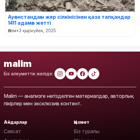
Ауғанстандағы жер сілкінісінен қаза тапқандар
1411 адамға жетті
Әлем
•
3 қыркүйек, 2025
malim
Біз әлеуметтік желіде:
Malim — анализге негізделген материалдар, авторлық
пікірлер мен эксклюзив контент.
Айдарлар
Қызмет
Саясат
Біз туралы