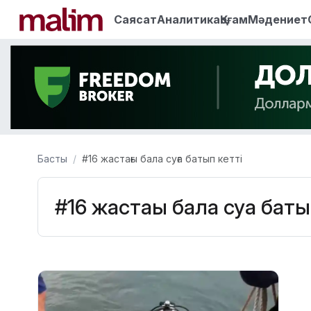
Саясат
Аналитика
Қоғам
Мәдениет
Басты
#16 жастағы бала суға батып кетті
#16 жастағы бала суға баты