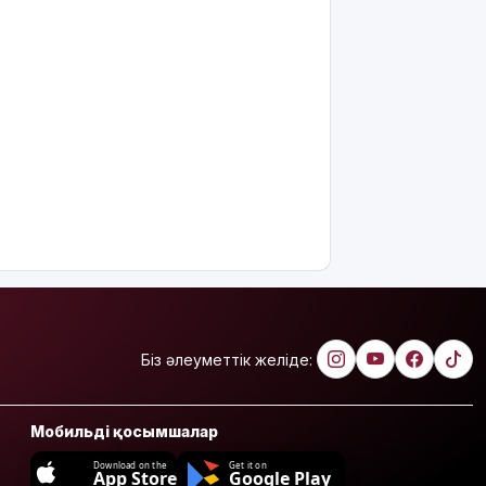
Біз әлеуметтік желіде:
Мобильді қосымшалар
Download on the
Get it on
App Store
Google Play