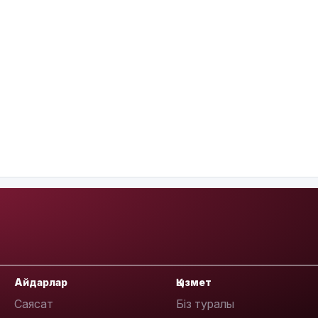
Айдарлар
Қызмет
Саясат
Біз туралы