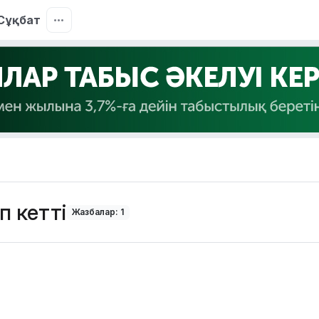
Сұқбат
п кетті
Жазбалар: 1