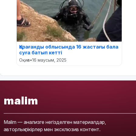
Қарағанды облысында 16 жастағы бала
суға батып кетті
Оқиға
•
16 маусым, 2025
malim
Malim — анализге негізделген материалдар,
авторлық пікірлер мен эксклюзив контент.