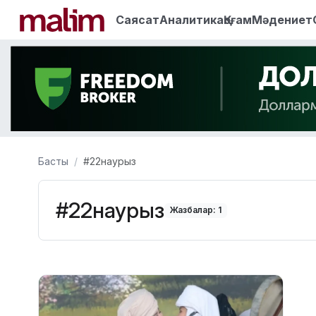
Саясат
Аналитика
Қоғам
Мәдениет
Басты
#22наурыз
#22наурыз
Жазбалар: 1