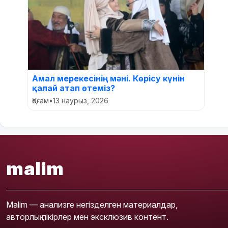
Амал мерекесінің мәні. Көрісу күнін
қалай атап өтеміз?
Қоғам
•
13 наурыз, 2026
malim
Malim — анализге негізделген материалдар,
авторлық пікірлер мен эксклюзив контент.