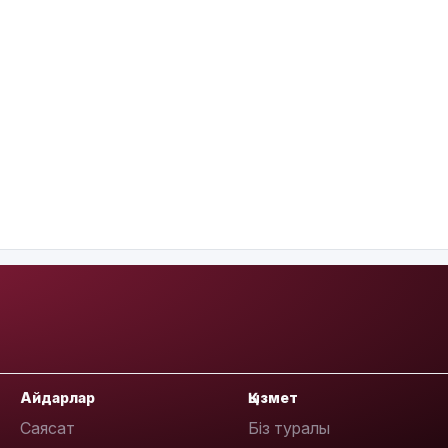
Айдарлар
Қызмет
Саясат
Біз туралы