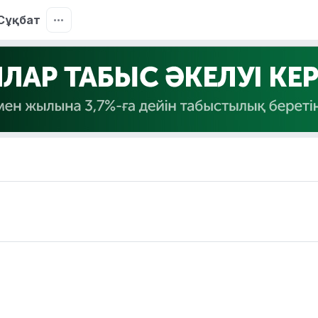
Сұқбат