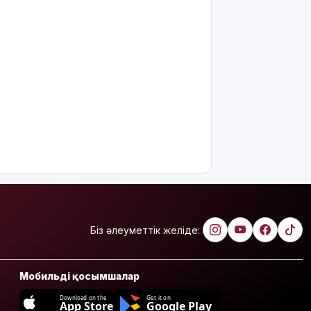
Біз әлеуметтік желіде:
Мобильді қосымшалар
Download on the
Get it on
App Store
Google Play