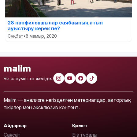
28 панфиловшылар саябағының атын
ауыстыру керек пе?
Сұқбат
•
8 мамыр, 2020
malim
Біз әлеуметтік желіде:
Malim — анализге негізделген материалдар, авторлық
пікірлер мен эксклюзив контент.
Айдарлар
Қызмет
Саясат
Біз туралы