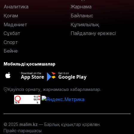
Аналитика
Жарнама
Қоғам
Байланыс
Мәдениет
Құпиялылық
Сұхбат
Пайдалану ережесі
Спорт
Бейне
Мобильді қосымшалар
Download on the
Get it on
App Store
Google Play
Қауіпсіз орнату, жарнамасыз хабарламалар.
© 2025
malim.kz
— Барлық құқықтар қорғалған.
Прайс-парақшасы