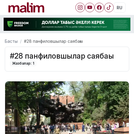
RU
Басты
#28 панфиловшылар саябағы
#28 панфиловшылар саябағы
Жазбалар: 1