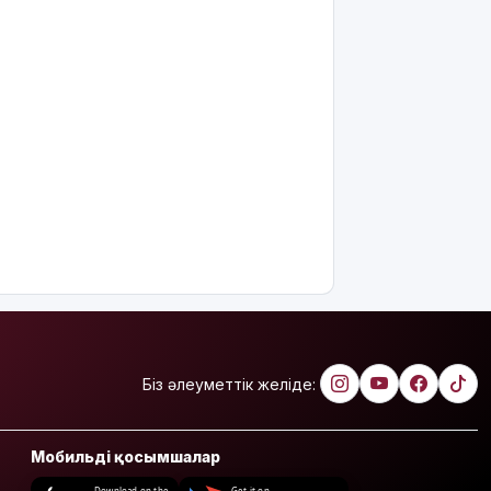
Біз әлеуметтік желіде:
Мобильді қосымшалар
Download on the
Get it on