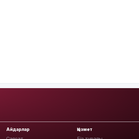
Айдарлар
Қызмет
Саясат
Біз туралы