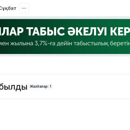
Сұқбат
табылды
Жазбалар: 1