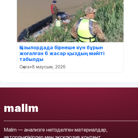
Қызылордада бірнеше күн бұрын
жоғалған 6 жасар қыздың мәйіті
табылды
Оқиға
•
8 маусым, 2026
malim
Malim — анализге негізделген материалдар,
авторлық пікірлер мен эксклюзив контент.