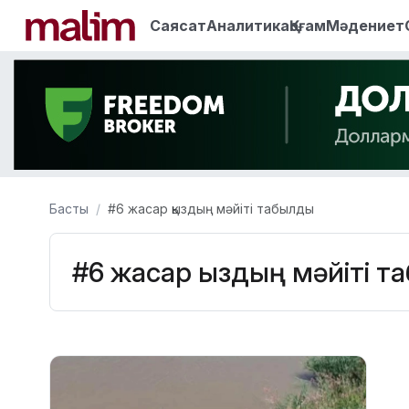
Саясат
Аналитика
Қоғам
Мәдениет
Басты
#6 жасар қыздың мәйіті табылды
#6 жасар қыздың мәйіті 