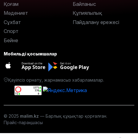
Қоғам
Байланыс
Мәдениет
Құпиялылық
Сұхбат
Пайдалану ережесі
Спорт
Бейне
Мобильді қосымшалар
Download on the
Get it on
App Store
Google Play
Қауіпсіз орнату, жарнамасыз хабарламалар.
© 2025
malim.kz
— Барлық құқықтар қорғалған.
Прайс-парақшасы