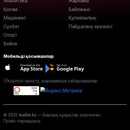
Аналитика
Жарнама
Қоғам
Байланыс
Мәдениет
Құпиялылық
Сұхбат
Пайдалану ережесі
Спорт
Бейне
Мобильді қосымшалар
Download on the
Get it on
App Store
Google Play
Қауіпсіз орнату, жарнамасыз хабарламалар.
© 2025
malim.kz
— Барлық құқықтар қорғалған.
Прайс-парақшасы