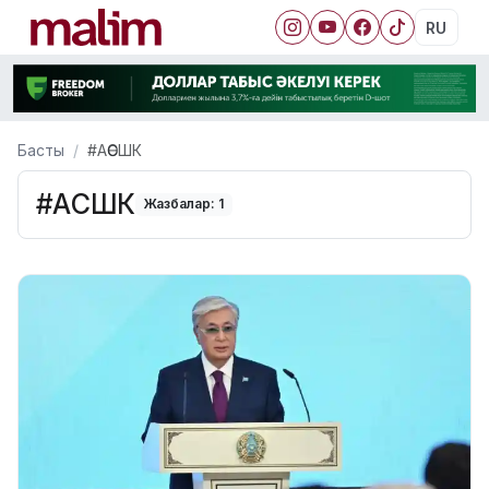
RU
Басты
#АӨСШК
#АӨСШК
Жазбалар: 1