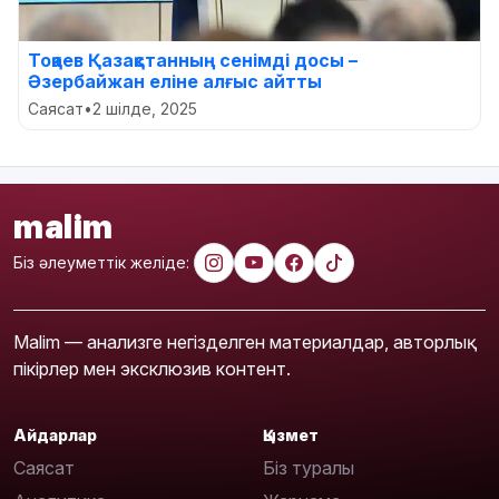
Тоқаев Қазақстанның сенімді досы –
Әзербайжан еліне алғыс айтты
Саясат
•
2 шілде, 2025
malim
Біз әлеуметтік желіде:
Malim — анализге негізделген материалдар, авторлық
пікірлер мен эксклюзив контент.
Айдарлар
Қызмет
Саясат
Біз туралы