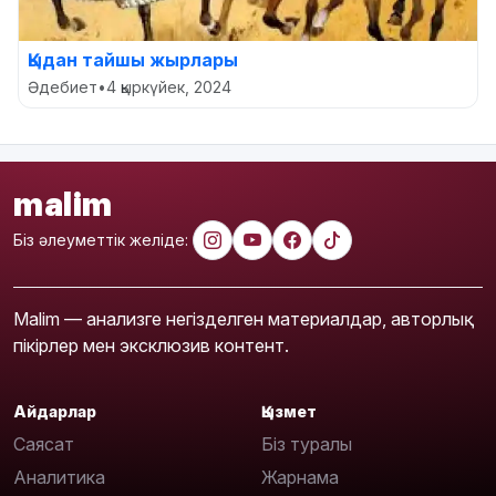
Қыдан тайшы жырлары
Әдебиет
•
4 қыркүйек, 2024
malim
Біз әлеуметтік желіде:
Malim — анализге негізделген материалдар, авторлық
пікірлер мен эксклюзив контент.
Айдарлар
Қызмет
Саясат
Біз туралы
Аналитика
Жарнама