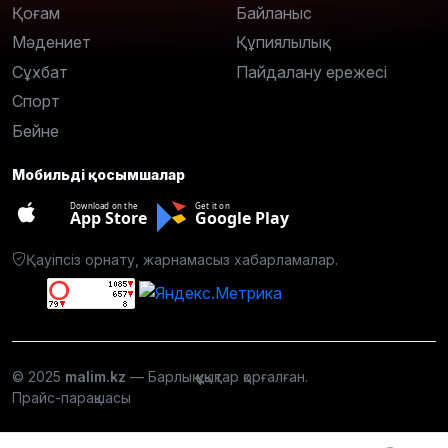
Қоғам
Байланыс
Мәдениет
Құпиялылық
Сұхбат
Пайдалану ережесі
Спорт
Бейне
Мобильді қосымшалар
Download on the
Get it on
App Store
Google Play
Қауіпсіз орнату, жарнамасыз хабарламалар.
© 2025
malim.kz
— Барлық құқықтар қорғалған.
Прайс-парақшасы