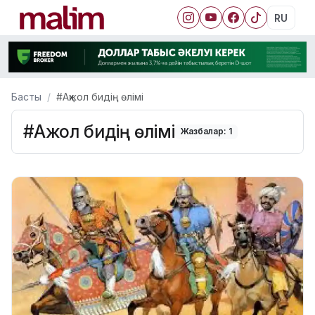
RU
Басты
#Ақжол бидің өлімі
#Ақжол бидің өлімі
Жазбалар: 1