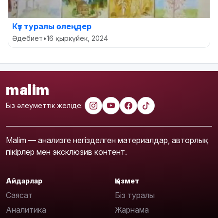
Күз туралы өлеңдер
Әдебиет
•
16 қыркүйек, 2024
malim
Біз әлеуметтік желіде:
Malim — анализге негізделген материалдар, авторлық
пікірлер мен эксклюзив контент.
Айдарлар
Қызмет
Саясат
Біз туралы
Аналитика
Жарнама