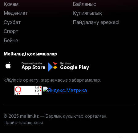
Қоғам
Байланыс
Мәдениет
Құпиялылық
Сұхбат
Пайдалану ережесі
Спорт
Бейне
Мобильді қосымшалар
Download on the
Get it on
App Store
Google Play
Қауіпсіз орнату, жарнамасыз хабарламалар.
© 2025
malim.kz
— Барлық құқықтар қорғалған.
Прайс-парақшасы