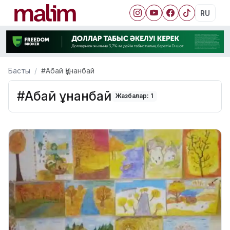
RU
Басты
#Абай Құнанбай
#Абай Құнанбай
Жазбалар: 1