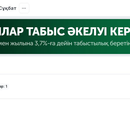
Сұқбат
р: 1