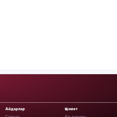
Айдарлар
Қызмет
Саясат
Біз туралы