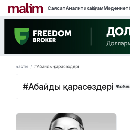
Саясат
Аналитика
Қоғам
Мәдениет
Басты
#Абайдың қарасөздері
#Абайдың қарасөздері
Жазбала