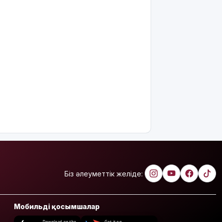
Біз әлеуметтік желіде:
Мобильді қосымшалар
Download on the
Get it on