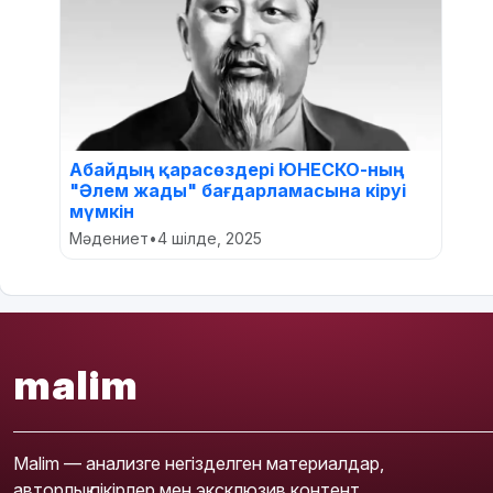
Абайдың қарасөздері ЮНЕСКО-ның
"Әлем жады" бағдарламасына кіруі
мүмкін
Мәдениет
•
4 шілде, 2025
malim
Malim — анализге негізделген материалдар,
авторлық пікірлер мен эксклюзив контент.