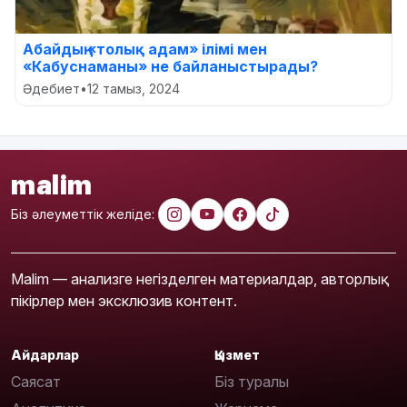
Абайдың «толық адам» ілімі мен
«Кабуснаманы» не байланыстырады?
Әдебиет
•
12 тамыз, 2024
malim
Біз әлеуметтік желіде:
Malim — анализге негізделген материалдар, авторлық
пікірлер мен эксклюзив контент.
Айдарлар
Қызмет
Саясат
Біз туралы