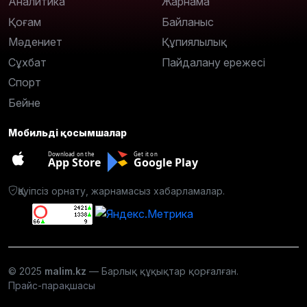
Аналитика
Жарнама
Қоғам
Байланыс
Мәдениет
Құпиялылық
Сұхбат
Пайдалану ережесі
Спорт
Бейне
Мобильді қосымшалар
Download on the
Get it on
App Store
Google Play
Қауіпсіз орнату, жарнамасыз хабарламалар.
© 2025
malim.kz
— Барлық құқықтар қорғалған.
Прайс-парақшасы