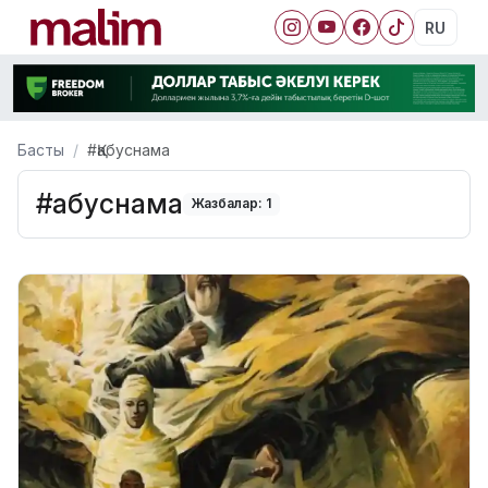
RU
Басты
#Қабуснама
#Қабуснама
Жазбалар: 1