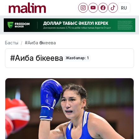
RU
Басты
#Аиба Әбікеева
#Аиба Әбікеева
Жазбалар: 1