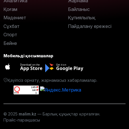
Аналитика
Жарнама
Қоғам
Байланыс
Мәдениет
Құпиялылық
Сұхбат
Пайдалану ережесі
Спорт
Бейне
Мобильді қосымшалар
Download on the
Get it on
App Store
Google Play
Қауіпсіз орнату, жарнамасыз хабарламалар.
© 2025
malim.kz
— Барлық құқықтар қорғалған.
Прайс-парақшасы