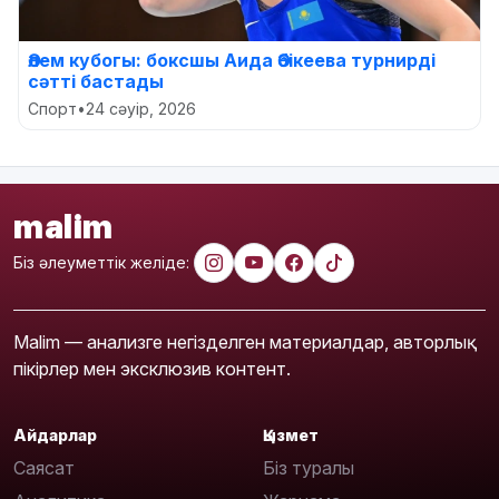
Әлем кубогы: боксшы Аида Әбікеева турнирді
сәтті бастады
Спорт
•
24 сәуір, 2026
malim
Біз әлеуметтік желіде:
Malim — анализге негізделген материалдар, авторлық
пікірлер мен эксклюзив контент.
Айдарлар
Қызмет
Саясат
Біз туралы