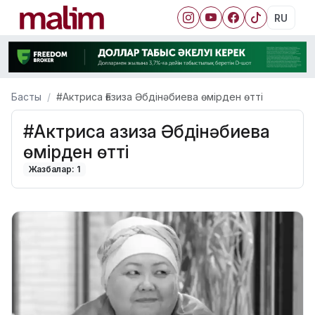
RU
Басты
#Актриса Ғазиза Әбдінәбиева өмірден өтті
#Актриса Ғазиза Әбдінәбиева
өмірден өтті
Жазбалар: 1