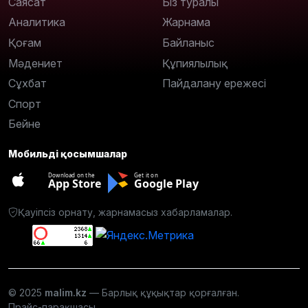
Саясат
Біз туралы
Аналитика
Жарнама
Қоғам
Байланыс
Мәдениет
Құпиялылық
Сұхбат
Пайдалану ережесі
Спорт
Бейне
Мобильді қосымшалар
Download on the
Get it on
App Store
Google Play
Қауіпсіз орнату, жарнамасыз хабарламалар.
© 2025
malim.kz
— Барлық құқықтар қорғалған.
Прайс-парақшасы