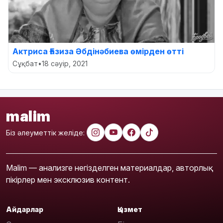
Актриса Ғазиза Әбдінәбиева өмірден өтті
Сұқбат
•
18 сәуір, 2021
malim
Біз әлеуметтік желіде:
Malim — анализге негізделген материалдар, авторлық
пікірлер мен эксклюзив контент.
Айдарлар
Қызмет