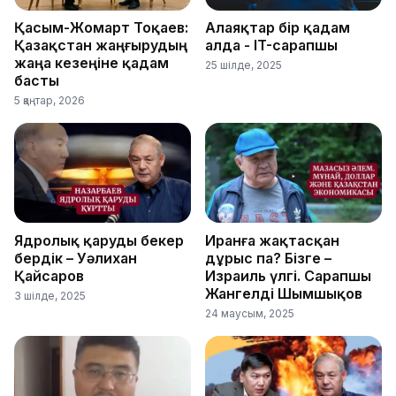
Қасым-Жомарт Тоқаев:
Алаяқтар бір қадам
Қазақстан жаңғырудың
алда - IT-сарапшы
жаңа кезеңіне қадам
25 шілде, 2025
басты
5 қаңтар, 2026
Ядролық қаруды бекер
Иранға жақтасқан
бердік – Уәлихан
дұрыс па? Бізге –
Қайсаров
Израиль үлгі. Сарапшы
Жангелді Шымшықов
3 шілде, 2025
24 маусым, 2025