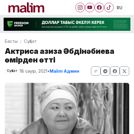
RU
Басты
Сұқбат
Актриса Ғазиза Әбдінәбиева
өмірден өтті
18 сәуір, 2021
•
Malim Админ
Сұқбат