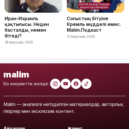
Иран-Израиль
Соғыстың бітуіне
қақтығысы. Неден
Кремль мүдделі емес.
басталды, немен
Malim.Подкаст
бітеді?
12 маусым, 2025
18 маусым, 2025
malim
Біз әлеуметтік желіде:
Malim — анализге негізделген материалдар, авторлық
пікірлер мен эксклюзив контент.
Айдарлар
Қызмет