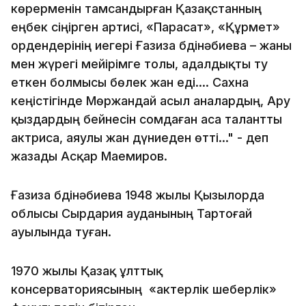
көрерменін тамсандырған Қазақстанның
еңбек сіңірген артисі, «Парасат», «Құрмет»
ордендерінің иегері Ғазиза Әбдінәбиева – жаны
мен жүрегі мейірімге толы, адалдықты ту
еткен болмысы бөлек жан еді.... Сахна
кеңістігінде Мөржандай асыл аналардың, Ару
қыздардың бейнесін сомдаған аса талантты
актриса, аяулы жан дүниеден өтті..." - деп
жазады Асқар Маемиров.
Ғазиза Әбдінәбиева 1948 жылы Қызылорда
облысы Сырдария ауданының Тартоғай
ауылында туған.
1970 жылы Қазақ ұлттық
консерваториясының «актерлік шеберлік»