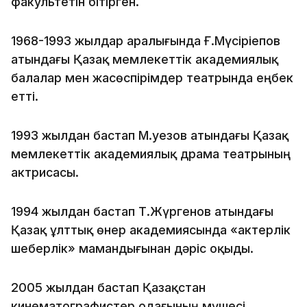
факультетін бітірген.
1968-1993 жылдар аралығында Ғ.Мүсіріепов
атындағы Қазақ мемлекеттік академиялық
балалар мен жасөспірімдер театрында еңбек
етті.
1993 жылдан бастап М.Әуезов атындағы Қазақ
мемлекеттік академиялық драма театрының
актрисасы.
1994 жылдан бастап Т.Жүргенов атындағы
Қазақ ұлттық өнер академиясында «актерлік
шеберлік» мамандығынан дәріс оқыды.
2005 жылдан бастап Қазақстан
кинематографистер одағының мүшесі.