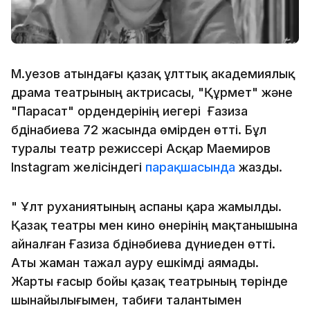
М.Әуезов атындағы қазақ ұлттық академиялық
драма театрының актрисасы, "Құрмет" және
"Парасат" ордендерінің иегері Ғазиза
Әбдінабиева 72 жасында өмірден өтті. Бұл
туралы театр режиссері Асқар Маемиров
Instagram желісіндегі
парақшасында
жазды.
" Ұлт руханиятының аспаны қара жамылды.
Қазақ театры мен кино өнерінің мақтанышына
айналған Ғазиза Әбдінәбиева дүниеден өтті.
Аты жаман тажал ауру ешкімді аямады.
Жарты ғасыр бойы қазақ театрының төрінде
шынайылығымен, табиғи талантымен