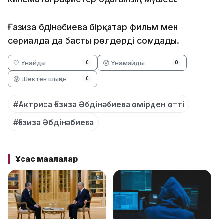
Ғазиза Әбдінәбиева бірқатар фильм мен
сериалда да басты рөлдерді сомдады.
🤍 Ұнайды
😞 Ұнамайды
0
0
😡 Шектен шыққан
0
#Актриса Ғазиза Әбдінәбиева өмірден өтті
#Ғазиза Әбдінәбиева
Ұқсас мақалалар