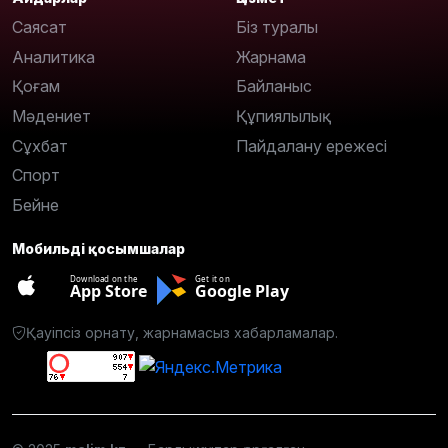
Саясат
Біз туралы
Аналитика
Жарнама
Қоғам
Байланыс
Мәдениет
Құпиялылық
Сұхбат
Пайдалану ережесі
Спорт
Бейне
Мобильді қосымшалар
Download on the
Get it on
App Store
Google Play
Қауіпсіз орнату, жарнамасыз хабарламалар.