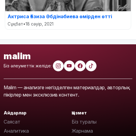
Актриса Ғазиза Әбдінәбиева өмірден өтті
Сұқбат
•
18 сәуір, 2021
malim
Біз әлеуметтік желіде:
Malim — анализге негізделген материалдар, авторлық
пікірлер мен эксклюзив контент.
Айдарлар
Қызмет
Саясат
Біз туралы
Аналитика
Жарнама