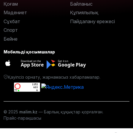
Қоғам
Байланыс
Мәдениет
Құпиялылық
Сұхбат
Пайдалану ережесі
Спорт
Бейне
Мобильді қосымшалар
Download on the
Get it on
App Store
Google Play
Қауіпсіз орнату, жарнамасыз хабарламалар.
© 2025
malim.kz
— Барлық құқықтар қорғалған.
Прайс-парақшасы