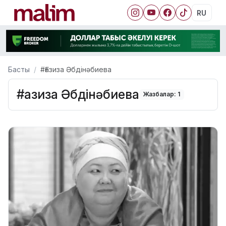
RU
Басты
#Ғазиза Әбдінәбиева
#Ғазиза Әбдінәбиева
Жазбалар: 1