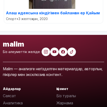
Алаш идеясына кіндігімен байланған ер Қайым
Спорт
•
3 желтоқсан, 2020
malim
Біз әлеуметтік желіде:
Malim — анализге негізделген материалдар, авторлық
пікірлер мен эксклюзив контент.
Айдарлар
Қызмет
Саясат
Біз туралы
Аналитика
Жарнама