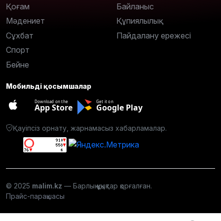
Қоғам
Байланыс
Мәдениет
Құпиялылық
Сұхбат
Пайдалану ережесі
Спорт
Бейне
Мобильді қосымшалар
Download on the
Get it on
App Store
Google Play
Қауіпсіз орнату, жарнамасыз хабарламалар.
© 2025
malim.kz
— Барлық құқықтар қорғалған.
Прайс-парақшасы