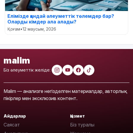
Елімізде қандай әлеуметтік төлемдер бар?
Оларды кімдер ала алады?
Қоғам
•
12 маусым, 2026
malim
Біз әлеуметтік желіде:
Malim — анализге негізделген материалдар, авторлық
пікірлер мен эксклюзив контент.
Айдарлар
Қызмет
Саясат
Біз туралы