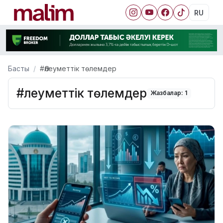
RU
Басты
#Әлеуметтік төлемдер
#Әлеуметтік төлемдер
Жазбалар: 1