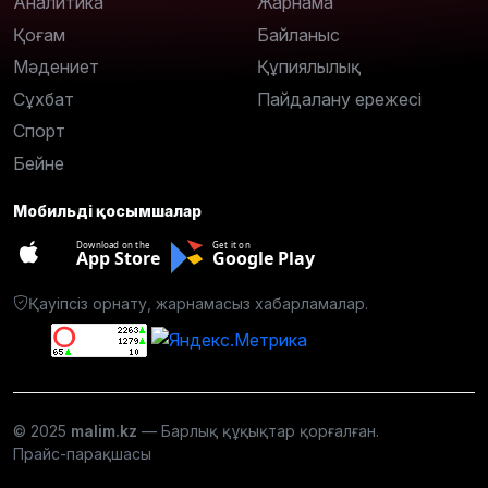
Аналитика
Жарнама
Қоғам
Байланыс
Мәдениет
Құпиялылық
Сұхбат
Пайдалану ережесі
Спорт
Бейне
Мобильді қосымшалар
Download on the
Get it on
App Store
Google Play
Қауіпсіз орнату, жарнамасыз хабарламалар.
© 2025
malim.kz
— Барлық құқықтар қорғалған.
Прайс-парақшасы