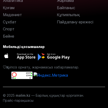
Аналитика
Жарнама
Қоғам
Байланыс
Мәдениет
Құпиялылық
Сұхбат
Пайдалану ережесі
Спорт
Бейне
Мобильді қосымшалар
Download on the
Get it on
App Store
Google Play
Қауіпсіз орнату, жарнамасыз хабарламалар.
© 2025
malim.kz
— Барлық құқықтар қорғалған.
Прайс-парақшасы