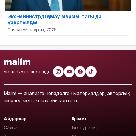
Экс-министрді қамау мерзімі тағы да
ұзартылды
Саясат
•
5 наурыз, 2025
malim
Біз әлеуметтік желіде:
Malim — анализге негізделген материалдар, авторлық
пікірлер мен эксклюзив контент.
Айдарлар
Қызмет
Саясат
Біз туралы