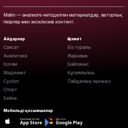
Malim — анализге негізделген материалдар, авторлық
пікірлер мен эксклюзив контент.
Айдарлар
Қызмет
Саясат
Біз туралы
Аналитика
Жарнама
Қоғам
Байланыс
Мәдениет
Құпиялылық
Сұхбат
Пайдалану ережесі
Спорт
Бейне
Мобильді қосымшалар
Download on the
Get it on
App Store
Google Play