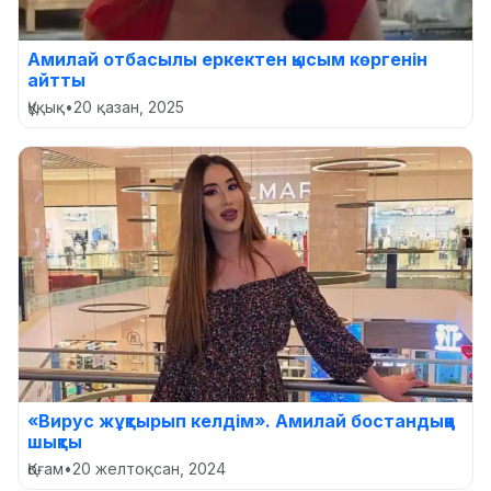
Амилай отбасылы еркектен қысым көргенін
айтты
Құқық
•
20 қазан, 2025
«Вирус жұқтырып келдім». Амилай бостандыққа
шықты
Қоғам
•
20 желтоқсан, 2024