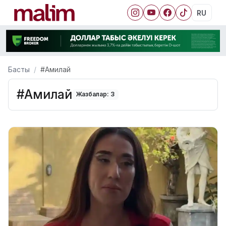
RU
Басты
#Амилай
#Амилай
Жазбалар: 3