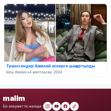
Трансгендер Амилай әскерге шақыртылды
Шоу-бизнес
•
4 желтоқсан, 2024
malim
Біз әлеуметтік желіде: