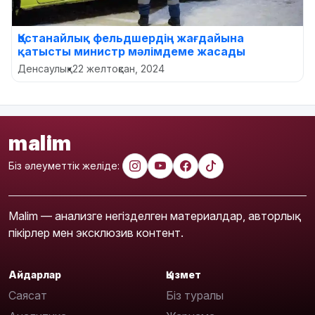
Қостанайлық фельдшердің жағдайына
қатысты министр мәлімдеме жасады
Денсаулық
•
22 желтоқсан, 2024
malim
Біз әлеуметтік желіде:
Malim — анализге негізделген материалдар, авторлық
пікірлер мен эксклюзив контент.
Айдарлар
Қызмет
Саясат
Біз туралы