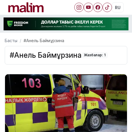
RU
Басты
#Анель Баймұрзина
#Анель Баймұрзина
Жазбалар: 1