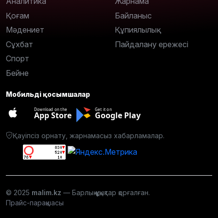
Аналитика
Жарнама
Қоғам
Байланыс
Мәдениет
Құпиялылық
Сұхбат
Пайдалану ережесі
Спорт
Бейне
Мобильді қосымшалар
Download on the
Get it on
App Store
Google Play
Қауіпсіз орнату, жарнамасыз хабарламалар.
© 2025
malim.kz
— Барлық құқықтар қорғалған.
Прайс-парақшасы