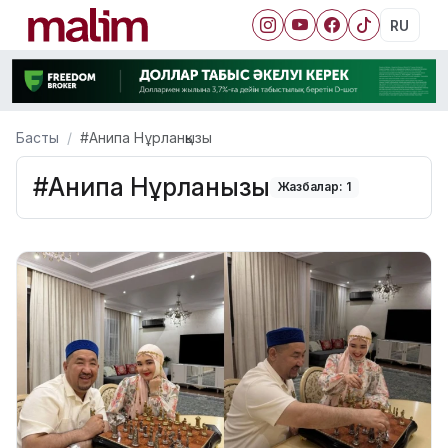
RU
Басты
#Анипа Нұрланқызы
#Анипа Нұрланқызы
Жазбалар: 1