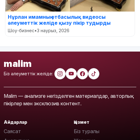
Нұрлан имамның отбасылық видеосы
әлеуметтік желіде қызу пікір тудырды
Шоу-бизнес
•
3 наурыз, 2026
malim
Біз әлеуметтік желіде:
Malim — анализге негізделген материалдар, авторлық
пікірлер мен эксклюзив контент.
Айдарлар
Қызмет
Саясат
Біз туралы