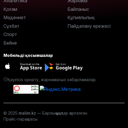
Аналитика
Жарнама
Қоғам
Байланыс
Мәдениет
Құпиялылық
Сұхбат
Пайдалану ережесі
Спорт
Бейне
Мобильді қосымшалар
Download on the
Get it on
App Store
Google Play
Қауіпсіз орнату, жарнамасыз хабарламалар.
© 2025
malim.kz
— Барлық құқықтар қорғалған.
Прайс-парақшасы