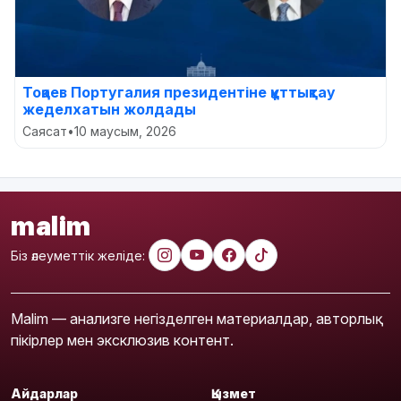
Тоқаев Португалия президентіне құттықтау
жеделхатын жолдады
Саясат
•
10 маусым, 2026
malim
Біз әлеуметтік желіде:
Malim — анализге негізделген материалдар, авторлық
пікірлер мен эксклюзив контент.
Айдарлар
Қызмет