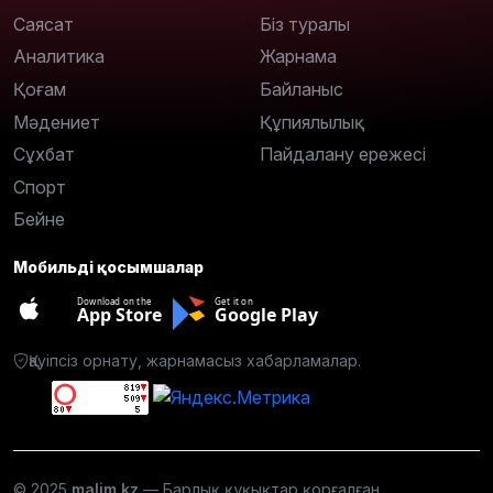
Саясат
Біз туралы
Аналитика
Жарнама
Қоғам
Байланыс
Мәдениет
Құпиялылық
Сұхбат
Пайдалану ережесі
Спорт
Бейне
Мобильді қосымшалар
Download on the
Get it on
App Store
Google Play
Қауіпсіз орнату, жарнамасыз хабарламалар.
© 2025
malim.kz
— Барлық құқықтар қорғалған.