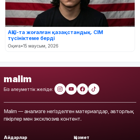
АҚШ-та жоғалған қазақстандық. СІМ
түсініктеме берді
Оқиға
•
15 маусым, 2026
malim
Біз әлеуметтік желіде:
Malim — анализге негізделген материалдар, авторлық
пікірлер мен эксклюзив контент.
Айдарлар
Қызмет