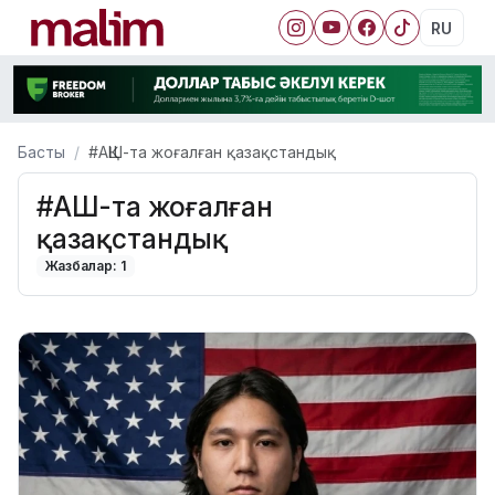
RU
Басты
#АҚШ-та жоғалған қазақстандық
#АҚШ-та жоғалған
қазақстандық
Жазбалар: 1