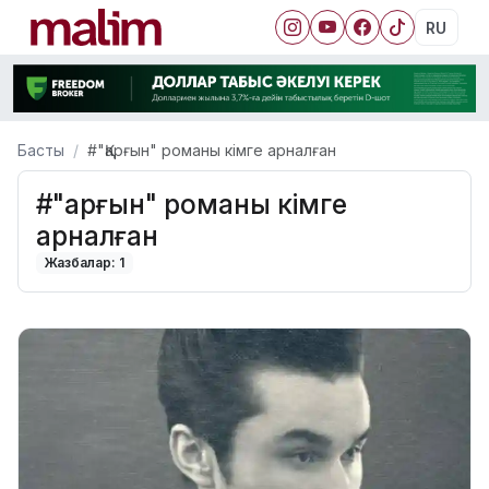
RU
Басты
#"Қарғын" романы кімге арналған
#"Қарғын" романы кімге
арналған
Жазбалар: 1