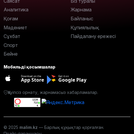
Саясат
Біз туралы
Аналитика
Жарнама
Қоғам
Байланыс
Мәдениет
Құпиялылық
Сұхбат
Пайдалану ережесі
Спорт
Бейне
Мобильді қосымшалар
Download on the
Get it on
App Store
Google Play
Қауіпсіз орнату, жарнамасыз хабарламалар.
© 2025
malim.kz
— Барлық құқықтар қорғалған.
Прайс-парақшасы