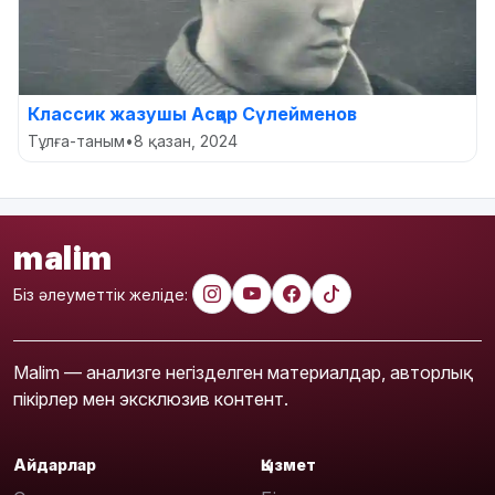
Классик жазушы Асқар Сүлейменов
Тұлға-таным
•
8 қазан, 2024
malim
Біз әлеуметтік желіде:
Malim — анализге негізделген материалдар, авторлық
пікірлер мен эксклюзив контент.
Айдарлар
Қызмет