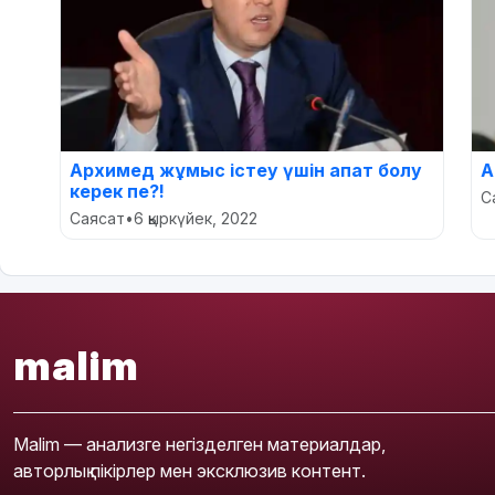
Архимед жұмыс істеу үшін апат болу
А
керек пе?!
С
Саясат
•
6 қыркүйек, 2022
malim
Malim — анализге негізделген материалдар,
авторлық пікірлер мен эксклюзив контент.