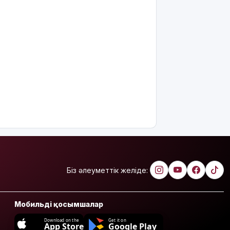
Біз әлеуметтік желіде:
Мобильді қосымшалар
Download on the
Get it on
App Store
Google Play