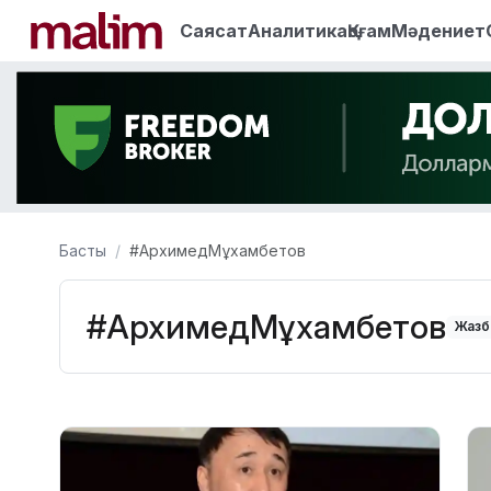
Саясат
Аналитика
Қоғам
Мәдениет
Басты
#АрхимедМұхамбетов
#АрхимедМұхамбетов
Жазб