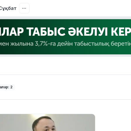
Сұқбат
алар: 2