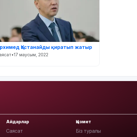
рхимед Қостанайды қиратып жатыр
аясат
•
17 маусым, 2022
Айдарлар
Қызмет
Саясат
Біз туралы