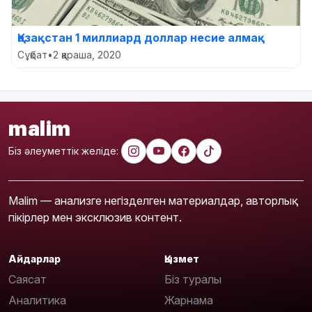
Қазақстан 1 миллиард доллар несие алмақ
Сұқбат
•
2 қараша, 2020
malim
Біз әлеуметтік желіде:
Malim — анализге негізделген материалдар, авторлық
пікірлер мен эксклюзив контент.
Айдарлар
Қызмет
Саясат
Біз туралы
Аналитика
Жарнама