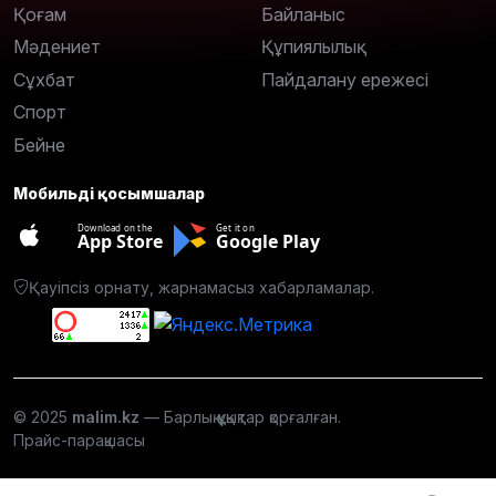
Қоғам
Байланыс
Мәдениет
Құпиялылық
Сұхбат
Пайдалану ережесі
Спорт
Бейне
Мобильді қосымшалар
Download on the
Get it on
App Store
Google Play
Қауіпсіз орнату, жарнамасыз хабарламалар.
© 2025
malim.kz
— Барлық құқықтар қорғалған.
Прайс-парақшасы