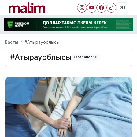
RU
Басты
#Атырауоблысы
#Атырауоблысы
Жазбалар: 8