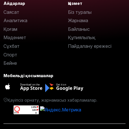
Айдарлар
Қызмет
Саясат
Біз туралы
Аналитика
Жарнама
Қоғам
Байланыс
Мәдениет
Құпиялылық
Сұхбат
Пайдалану ережесі
Спорт
Бейне
Мобильді қосымшалар
Download on the
Get it on
App Store
Google Play
Қауіпсіз орнату, жарнамасыз хабарламалар.