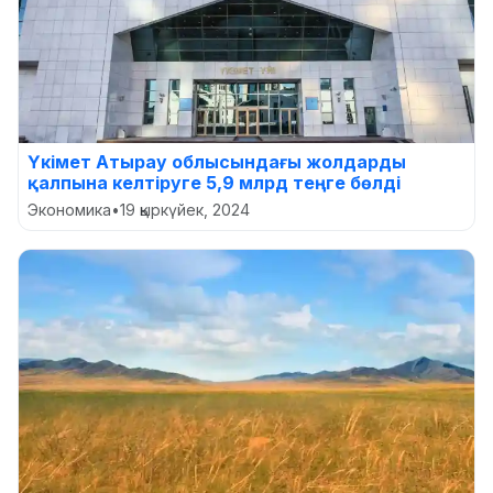
Үкімет Атырау облысындағы жолдарды
қалпына келтіруге 5,9 млрд теңге бөлді
Экономика
•
19 қыркүйек, 2024