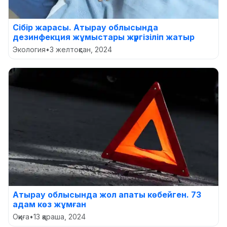
Сібір жарасы. Атырау облысында
дезинфекция жұмыстары жүргізіліп жатыр
Экология
•
3 желтоқсан, 2024
Атырау облысында жол апаты көбейген. 73
адам көз жұмған
Оқиға
•
13 қараша, 2024