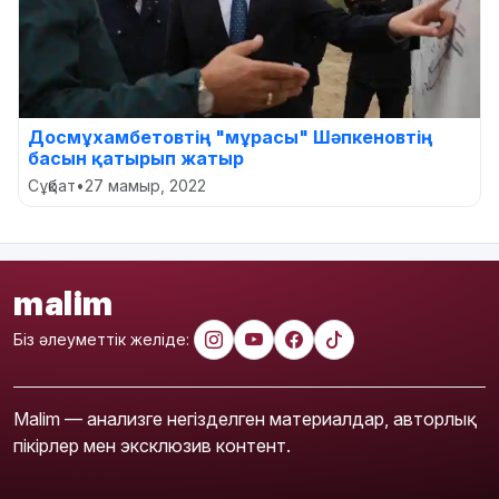
Досмұхамбетовтің "мұрасы" Шәпкеновтің
басын қатырып жатыр
Сұқбат
•
27 мамыр, 2022
malim
Біз әлеуметтік желіде:
Malim — анализге негізделген материалдар, авторлық
пікірлер мен эксклюзив контент.