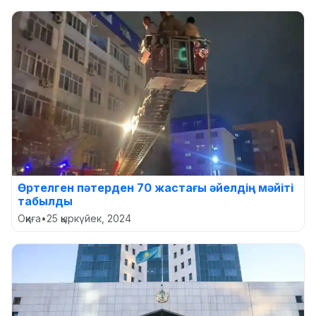
Өртелген пәтерден 70 жастағы әйелдің мәйіті
табылды
Оқиға
•
25 қыркүйек, 2024