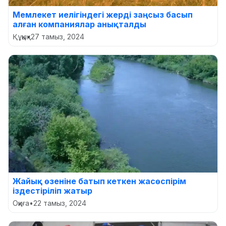
Мемлекет иелігіндегі жерді заңсыз басып
алған компаниялар анықталды
Құқық
•
27 тамыз, 2024
Жайық өзеніне батып кеткен жасөспірім
іздестіріліп жатыр
Оқиға
•
22 тамыз, 2024