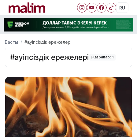
RU
Басты
#қауіпсіздік ережелері
#қауіпсіздік ережелері
Жазбалар: 1