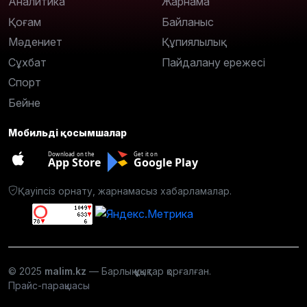
Аналитика
Жарнама
Қоғам
Байланыс
Мәдениет
Құпиялылық
Сұхбат
Пайдалану ережесі
Спорт
Бейне
Мобильді қосымшалар
Download on the
Get it on
App Store
Google Play
Қауіпсіз орнату, жарнамасыз хабарламалар.
© 2025
malim.kz
— Барлық құқықтар қорғалған.
Прайс-парақшасы