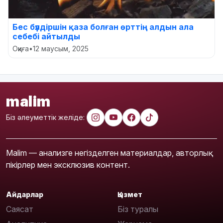
Бес бүлдіршін қаза болған өрттің алдын ала
себебі айтылды
Оқиға
•
12 маусым, 2025
malim
Біз әлеуметтік желіде:
Malim — анализге негізделген материалдар, авторлық
пікірлер мен эксклюзив контент.
Айдарлар
Қызмет
Саясат
Біз туралы