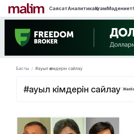
Саясат
Аналитика
Қоғам
Мәдениет
Басты
#ауыл әкімдерін сайлау
#ауыл әкімдерін сайлау
Жазба