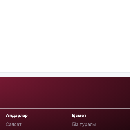
Айдарлар
Қызмет
Саясат
Біз туралы