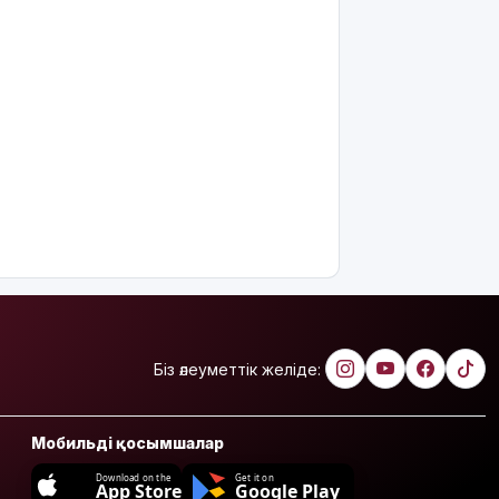
Біз әлеуметтік желіде:
Мобильді қосымшалар
Download on the
Get it on
App Store
Google Play