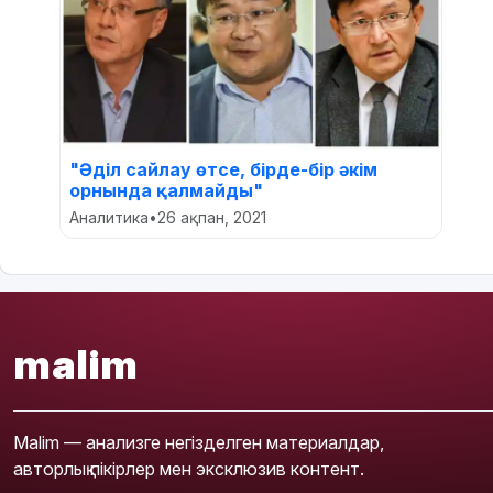
"Әділ сайлау өтсе, бірде-бір әкім
орнында қалмайды"
Аналитика
•
26 ақпан, 2021
malim
Malim — анализге негізделген материалдар,
авторлық пікірлер мен эксклюзив контент.