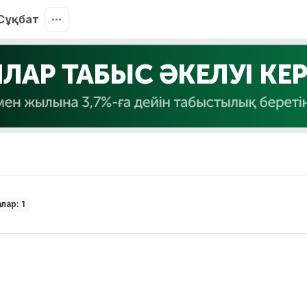
Сұқбат
лар: 1